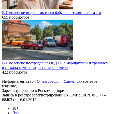
В Смоленске подросток и его бабушка отравились газом
655 просмотров
В Смоленске пострадавшая в ДТП с маршруткой и трамваем
взыскала компенсацию с перевозчика
422 просмотра
Информагентство
«О чём говорит Смоленск»
(сетевое
издание)
Зарегистрировано в Роскомнадзоре
Запись в реестре зарегистрированных СМИ: ЭЛ № ФС 77 –
68403 от 16.01.2017 г.
18+
Дзен