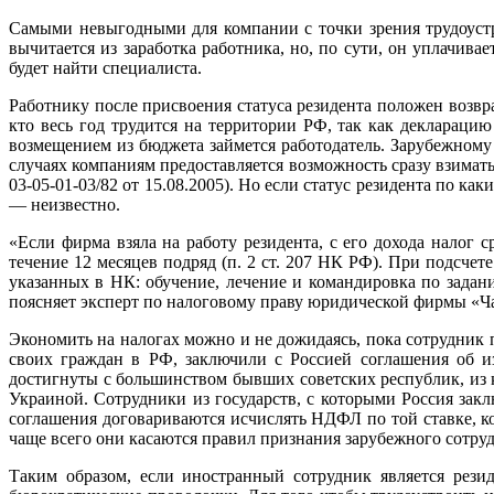
Самыми невыгодными для компании с точки зрения трудоустр
вычитается из заработка работника, но, по сути, он уплачи
будет найти специалиста.
Работнику после присвоения статуса резидента положен возвр
кто весь год трудится на территории РФ, так как декларацию
возмещением из бюджета займется работодатель. Зарубежному
случаях компаниям предоставляется возможность сразу взимать
03-05-01-03/82 от 15.08.2005). Но если статус резидента по ка
— неизвестно.
«Если фирма взяла на работу резидента, с его дохода налог 
течение 12 месяцев подряд (п. 2 ст. 207 НК РФ). При подсчет
указанных в НК: обучение, лечение и командировка по задани
поясняет эксперт по налоговому праву юридической фирмы «Ч
Экономить на налогах можно и не дожидаясь, пока сотрудник п
своих граждан в РФ, заключили с Россией соглашения об и
достигнуты с большинством бывших советских республик, из 
Украиной. Сотрудники из государств, с которыми Россия за
соглашения договариваются исчислять НДФЛ по той ставке, к
чаще всего они касаются правил признания зарубежного сотру
Таким образом, если иностранный сотрудник является рези