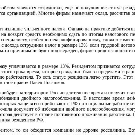
ойства являются сотрудники, еще не получившие статус резид
вается организацией. Многие фирмы назначают оклад, рассчитав
ат излишне уплаченного налога. Однако на практике добиться вы
 на возврат средств необходимо сдать по итогам налогового пе
 специалисту, особенно неквалифицированному, сложно самосто
 с дохода сотрудника налог в размере 13%, если трудовой дого
ким-то причинам не будет подтвержден, фирме придется доплатить 
сразу уплачивается в размере 13%. Резидентом признается сотр
е этого срока время, которое гражданин был за пределами стран
ю работодателя. То есть статус резидента легко утратить. Это
астное право» Павел Посашков.
робудет на территории России длительное время и получит стату
збежании двойного налогообложения. В настоящее время дей
которых чаще всего прибывают в РФ потенциальные работники:
ключила документ об избежании двойного налогообложения, мо
оторая действует в стране постоянного проживания работника.
дника резидентом РФ.
дентом, то он обходится компании не дороже россиянина. Во