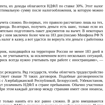
ента, их доходы облагаются НДФЛ по ставке 30%. Этот налог
 оптимальную сумму после налогообложения, за которую можно
чета сложно. Во-первых, это правило рассчитано лишь на тех,
риода. Во-вторых, получить деньги есть шанс, только если их
ятельно подготовить пакет документов на вычет. В некоторых
вор с ним заключен более чем на 183 дня (письмо Минфина РФ N
налог в казну, а вот удастся ли вернуть эти деньги с работника
удник, находящийся на территории России не менее 183 дней в
ы, не учитывается, за исключением всего нескольких ситуаций,
т риск всегда нужно учитывать при работе с иностранцами», —
с резидента. Ряд государств, чтобы облегчить трудоустройство
ствует свыше 70 таких договоров. Подобные договоренности
 с Азербайджанской Республикой, Белоруссией, Узбекистаном,
гут уплачивать НДФЛ в стране пребывания. Обычно участники
 При этом каждый договор между странами имеет свои нюансы,
т только нанять его все равно сложно. В дело вмешиваются