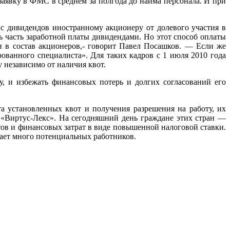
заявку в ФМС в среднем за полгода до найма персонала. И при
с дивидендов иностранному акционеру от долевого участия в
ь часть заработной платы дивидендами. Но этот способ оплаты
ен в состав акционеров,- говорит Павел Посашков. — Если же
ованного специалиста». Для таких кадров с 1 июля 2010 года
 независимо от наличия квот.
у, и избежать финансовых потерь и долгих согласований его
а установленных квот и получения разрешения на работу, их
Виртус-Лекс». На сегодняшний день граждане этих стран —
тов и финансовых затрат в виде повышенной налоговой ставки.
ает много потенциальных работников.