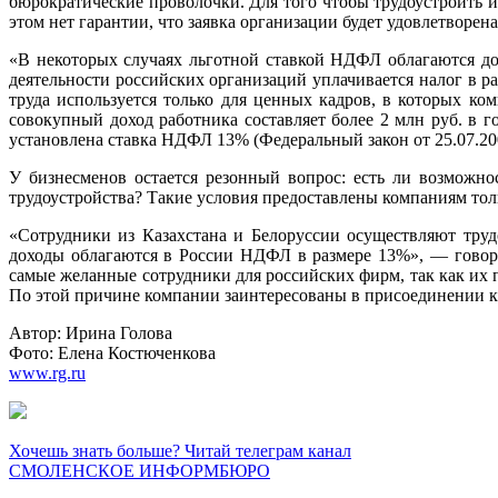
бюрократические проволочки. Для того чтобы трудоустроить и
этом нет гарантии, что заявка организации будет удовлетворена
«В некоторых случаях льготной ставкой НДФЛ облагаются до
деятельности российских организаций уплачивается налог в р
труда используется только для ценных кадров, в которых ко
совокупный доход работника составляет более 2 млн руб. в 
установлена ставка НДФЛ 13% (Федеральный закон от 25.07.200
У бизнесменов остается резонный вопрос: есть ли возможно
трудоустройства? Такие условия предоставлены компаниям тол
«Сотрудники из Казахстана и Белоруссии осуществляют труд
доходы облагаются в России НДФЛ в размере 13%», — говор
самые желанные сотрудники для российских фирм, так как их 
По этой причине компании заинтересованы в присоединении к
Автор: Ирина Голова
Фото: Елена Костюченкова
www.rg.ru
Хочешь знать больше? Читай телеграм канал
СМОЛЕНСКОЕ ИНФОРМБЮРО