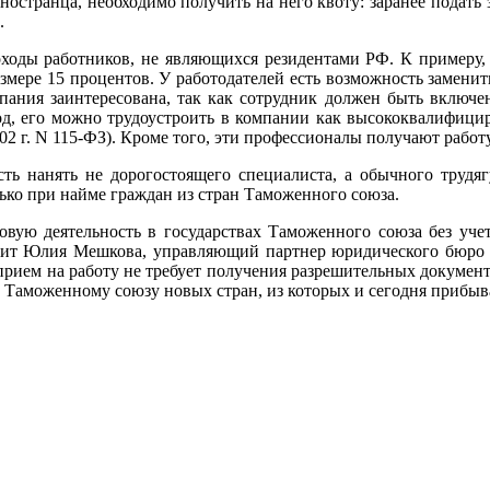
ностранца, необходимо получить на него квоту: заранее подать 
.
ходы работников, не являющихся резидентами РФ. К примеру, 
азмере 15 процентов. У работодателей есть возможность заменит
мпания заинтересована, так как сотрудник должен быть включ
год, его можно трудоустроить в компании как высококвалифицир
2 г. N 115-ФЗ). Кроме того, эти профессионалы получают работу
сть нанять не дорогостоящего специалиста, а обычного трудяг
ько при найме граждан из стран Таможенного союза.
овую деятельность в государствах Таможенного союза без учет
ит Юлия Мешкова, управляющий партнер юридического бюро «
прием на работу не требует получения разрешительных докумен
 Таможенному союзу новых стран, из которых и сегодня прибыв