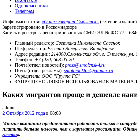
ВКонтакте
Одноклассники
Телеграм
Информагентство
«О чём говорит Смоленск»
(сетевое издание)
Зарегистрировано в Роскомнадзоре
Запись в реестре зарегистрированных СМИ: ЭЛ № ФС 77 – 68403
Главный редактор:
Светлана Николаевна Савенок
Шеф-редактор:
Евгений Валерьевич Ванифатов
Адрес редакции:
214000,Смоленская обл, г. Смоленск, ул.
Телефон:
+7 (920) 668-05-20
Почта(отдел новостей):
press@smolensk-i.ru
Почта(отдел рекламы):
smolredaktor@yandex.ru
Учредитель:
ООО "Группа ГС"
ЗАПРЕЩЕНО ЛЮБОЕ ИСПОЛЬЗОВАНИЕ МАТЕРИАЛО
Каких мигрантов проще и дешевле нани
admin
2
Октября
2012 года
в 08:08
Многие компании предпочитают работать только с сотрудни
платить больше налогов, чем с зарплаты россиянина. Одна
газета
«.