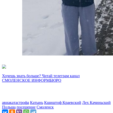
Хочешь знать больше? Читай телеграм канал
СМОЛЕНСКОЕ ИНФОРМБЮРО
авиакатастрофа
Катынь
Кшиштоф Краевский
Лех Качиньский
Польша
посещение
Смоленск