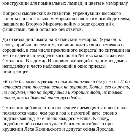
конструкции для поминальных лампад) и цветы к мемориалу.
Вопросы смоленских активистов, упрекнувших высокого
гостя за снос в Польше мемориалов советским освободителям,
павшим во Вторую Мировую войну в ходе сражений с
фашистами, так и остались без ответов.
До отъезда дипломата на Катынский мемориал (куда он, к
слову, прибыл последним, заставив ждать своих земляков и
сородичей, в том числе преклонного возраста) по ситуации на
месте падения президентского борта №1 высказался житель
Смоленска Владимир Иванович, живущий в одном из домов
неподалёку и часто наблюдающий в окно приезды
иностранцев:
«К себе бы камень увезли и там митинговали бы у него… И до
четверга тут повесили венок на воротах. Хотел, его скинуть,
но подумал, что на борту были и хорошие люди, не только
такие, как их бывший лидер-русофоб».
Смолянин добавил, что в последнее время цветы и ленточки
появляются чаще, чем раз в год к памятной дате, словно
подгадывая под 10-е число каждого месяца. К слову,
подобным образом поступает близнец погибшего при
крушении Леха Качиньского и депутат сейма Ярослав,