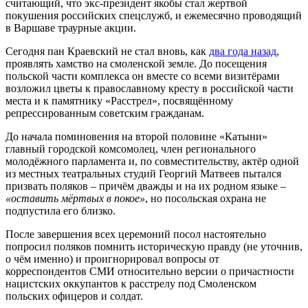
считающий, что экс-президент якобы стал жертвой
покушения российских спецслужб, и ежемесячно проводящий
в Варшаве траурные акции.
Сегодня пан Краевский не стал вновь, как
два года назад
,
проявлять хамство на смоленской земле. До посещения
польской части комплекса он вместе со всеми визитёрами
возложил цветы к православному кресту в российской части
места и к памятнику «Расстрел», посвящённому
репрессированным советским гражданам.
До начала поминовения на второй половине «Катыни»
главный городской комсомолец, член регионального
молодёжного парламента и, по совместительству, актёр одной
из местных театральных студий Георгий Матвеев пытался
призвать поляков – причём дважды и на их родном языке –
«оставить мёртвых в покое»
, но посольская охрана не
подпустила его близко.
После завершения всех церемоний посол настоятельно
попросил поляков помнить историческую правду (не уточнив,
о чём именно) и проигнорировал вопросы от
корреспондентов СМИ относительно версии о причастности
нацистских оккупантов к расстрелу под Смоленском
польских офицеров и солдат.