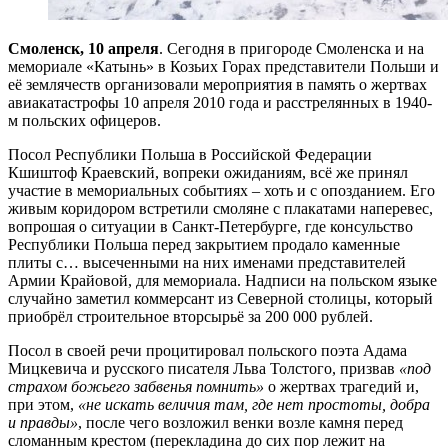
Смоленск, 10 апреля
. Сегодня в пригороде Смоленска и на
мемориале «Катынь» в Козьих Горах представители Польши и
её землячеств организовали мероприятия в память о жертвах
авиакатастрофы 10 апреля 2010 года и расстрелянных в 1940-
м польских офицеров.
Посол Республики Польша в Российской Федерации
Кшиштоф Краевский, вопреки ожиданиям, всё же принял
участие в мемориальных событиях – хоть и с опозданием. Его
живым коридором встретили смоляне с плакатами наперевес,
вопрошая о ситуации в Санкт-Петербурге, где консульство
Республики Польша перед закрытием продало каменные
плиты с… высеченными на них именами представителей
Армии Крайовой, для мемориала. Надписи на польском языке
случайно заметил коммерсант из Северной столицы, который
приобрёл строительное вторсырьё за 200 000 рублей.
Посол в своей речи процитировал польского поэта Адама
Мицкевича и русского писателя Льва Толстого, призвав
«под
страхом божьего забвенья помнить»
о жертвах трагедий и,
при этом,
«не искать величия там, где нет простоты, добра
и правды»
, после чего возложил венки возле камня перед
сломанным крестом (перекладина до сих пор лежит на