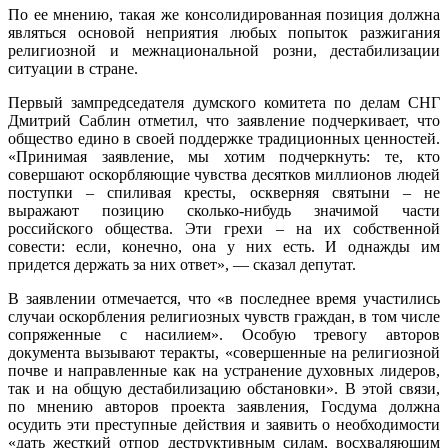
По ее мнению, такая же консолидированная позиция должна
являться основой неприятия любых попыток разжигания
религиозной и межнациональной розни, дестабилизации
ситуации в стране.
Первый зампредседателя думского комитета по делам СНГ
Дмитрий Саблин отметил, что заявление подчеркивает, что
общество едино в своей поддержке традиционных ценностей.
«Принимая заявление, мы хотим подчеркнуть: те, кто
совершают оскорбляющие чувства десятков миллионов людей
поступки – спиливая кресты, оскверняя святыни – не
выражают позицию сколько-нибудь значимой части
российского общества. Эти грехи – на их собственной
совести: если, конечно, она у них есть. И однажды им
придется держать за них ответ», — сказал депутат.
В заявлении отмечается, что «в последнее время участились
случаи оскорбления религиозных чувств граждан, в том числе
сопряженные с насилием». Особую тревогу авторов
документа вызывают теракты, «совершенные на религиозной
почве и направленные как на устранение духовных лидеров,
так и на общую дестабилизацию обстановки». В этой связи,
по мнению авторов проекта заявления, Госдума должна
осудить эти преступные действия и заявить о необходимости
«дать жесткий отпор деструктивным силам, восхваляющим