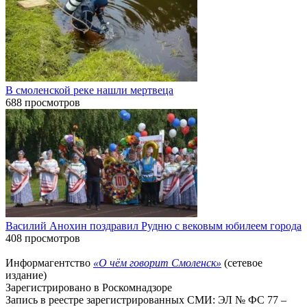
В смоленской реке нашли мертвеца
688 просмотров
Василий Анохин поздравил Рудню с вековым юбилеем города
408 просмотров
Информагентство
«О чём говорит Смоленск»
(сетевое
издание)
Зарегистрировано в Роскомнадзоре
Запись в реестре зарегистрированных СМИ: ЭЛ № ФС 77 –