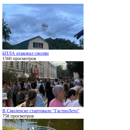
БПЛА атаковал смолян
1560 просмотров
В Смоленске стартовало "ГастроЛето"
758 просмотров