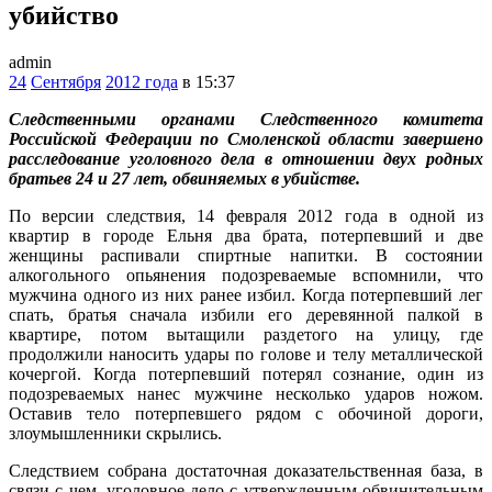
убийство
admin
24
Сентября
2012 года
в 15:37
Следственными органами Следственного комитета
Российской Федерации по Смоленской области завершено
расследование уголовного дела в отношении двух родных
братьев 24 и 27 лет, обвиняемых в убийстве.
По версии следствия, 14 февраля 2012 года в одной из
квартир в городе Ельня два брата, потерпевший и две
женщины распивали спиртные напитки. В состоянии
алкогольного опьянения подозреваемые вспомнили, что
мужчина одного из них ранее избил. Когда потерпевший лег
спать, братья сначала избили его деревянной палкой в
квартире, потом вытащили раздетого на улицу, где
продолжили наносить удары по голове и телу металлической
кочергой. Когда потерпевший потерял сознание, один из
подозреваемых нанес мужчине несколько ударов ножом.
Оставив тело потерпевшего рядом с обочиной дороги,
злоумышленники скрылись.
Следствием собрана достаточная доказательственная база, в
связи с чем, уголовное дело с утвержденным обвинительным