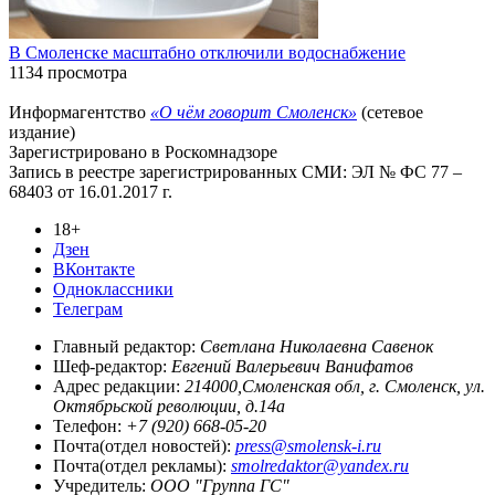
В Смоленске масштабно отключили водоснабжение
1134 просмотра
Информагентство
«О чём говорит Смоленск»
(сетевое
издание)
Зарегистрировано в Роскомнадзоре
Запись в реестре зарегистрированных СМИ: ЭЛ № ФС 77 –
68403 от 16.01.2017 г.
18+
Дзен
ВКонтакте
Одноклассники
Телеграм
Главный редактор:
Светлана Николаевна Савенок
Шеф-редактор:
Евгений Валерьевич Ванифатов
Адрес редакции:
214000,Смоленская обл, г. Смоленск, ул.
Октябрьской революции, д.14а
Телефон:
+7 (920) 668-05-20
Почта(отдел новостей):
press@smolensk-i.ru
Почта(отдел рекламы):
smolredaktor@yandex.ru
Учредитель:
ООО "Группа ГС"