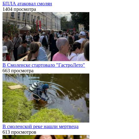
БПЛА атаковал смолян
1404 просмотра
В Смоленске стартовало "ГастроЛето"
663 просмотра
В смоленской реке нашли мертвеца
613 просмотров