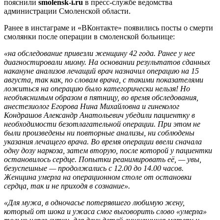
пояснили
smolensk-i.ru
в пресс-службе ведомства
администрации Смоленской области.
Ранее в инстаграме и «ВКонтакте» появились посты о смерти
смолянки после операции в смоленской больнице:
«на обследование привезли женщину 42 года. Ранее у нее
диагностировали миому. На основании результатов сданных
накануне анализов лечащий врач назначил операцию на 15
августа, так как, по словам врача, с такими показателями
ложиться на операцию было категорически нельзя! Но
необъяснимым образом в пятницу, во время обследования,
анестезиолог Егорова Нина Михайловна и гинеколог
Кондрашов Александр Анатольевич убедили пациентку в
необходимости безотлагательной операции. При этом не
были произведены ни повторные анализы, ни соблюдены
указания лечащего врача. Во время операции ввели сначала
одну дозу наркоза, затем вторую, после которой у пациентки
остановилось сердце. Попытки реанимировать её, — увы,
безуспешные — продолжались с 12.00 до 14.00 часов.
Женщина умерла на операционном столе от остановки
сердца, так и не приходя в сознание».
«Для мужа, в одночасье потерявшего любимую жену,
который от шока и ужаса смог выговорить слово «умерла»