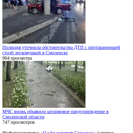
Полиция уточнила обстоятельства ДТП с протаранившей
столб легковушкой в Смоленске
904 просмотра
МЧС вновь объявило штормовое предупреждение в
Смоленской области
747 просмотров
Информагентство
«О чём говорит Смоленск»
(сетевое