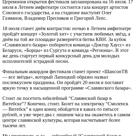
Церемония открытия фестиваля запланирована на 16 июля. 17
июля в Летнем амфитеатре состоится гала концерт артистов
Союзного государства, а на стадионе выступят Олег
Газманов, Владимир Пресняков и Григорий Лепс.
18 июля станет днём контрастов: ночью в Летнем амфитеатре
пройдёт концерт «Золотой хит» с участием любимых звёзд, а
днём на той же площадке развернётся битва КВН. За кубок
«Славянского базара» поборются команда «Доктор Хаусс» из
Беларуси, «Борцы» из Сургута и команда «Регионы». В этот
же день стартует первый конкурсный день для молодых
исполнителей эстрадной песни.
Финальным аккордом фестиваля станет проект «ШансонТВ
— все звёзды», который Лапицкий образно назвал
послевкусием праздника. Он пройдёт 20 июля и поставит
яркую точку в н­асыщенной программе «Славянского базара».
Стоит ли посетить юбилейный “Славянский базар в
Витебске”? Конечно, стоит. Билет на электричку “Смоленск
— Витебск” в один конец обойдется в каких-то пятьсот
рублей, и уже через два с лишним часа вы окажетесь в самом
центре славянской культуры, которая насчитывает более
тысячи лет.
Мы проверили, и да — юбилейный “Славянский базар в