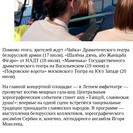
Помимо этого, зрителей ждут «Чайка» Драматического театра
белорусской армии (17 июля), «Шалёны дзень, або Жаніцьба
Фігаро» от НАДТ (18 июля), «Маменька» Государственного
драматического театра на Васильевском (19 июня) и
«Покровские ворота» московского Театра на Юго Западе (20
июля).
На главной концертной площадке — в Летнем амфитеатре —
прозвучат восемь мощных гала-шоу. Центральным
хореографическим событием станет шоу «Танцуй, славянская
душа!»: впервые на одной сцене встретятся танцевальные
традиции тринадцати славянских народов. В программе —
выступления белорусских коллективов, хореографического
ансамбля Сербии и, конечно, легендарного ансамбля Игоря
Моисеева.