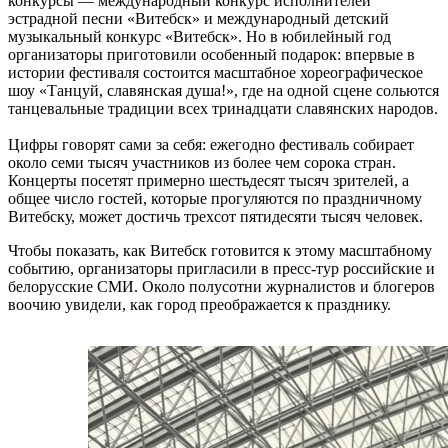
конкурсы — международный конкурс исполнителей
эстрадной песни «Витебск» и международный детский
музыкальный конкурс «Витебск». Но в юбилейный год
организаторы приготовили особенный подарок: впервые в
истории фестиваля состоится масштабное хореографическое
шоу «Танцуй, славянская душа!», где на одной сцене сольются
танцевальные традиции всех тринадцати славянских народов.
Цифры говорят сами за себя: ежегодно фестиваль собирает
около семи тысяч участников из более чем сорока стран.
Концерты посетят примерно шестьдесят тысяч зрителей, а
общее число гостей, которые прогуляются по праздничному
Витебску, может достичь трехсот пятидесяти тысяч человек.
Чтобы показать, как Витебск готовится к этому масштабному
событию, организаторы пригласили в пресс-тур российские и
белорусские СМИ. Около полусотни журналистов и блогеров
воочию увидели, как город преображается к празднику.