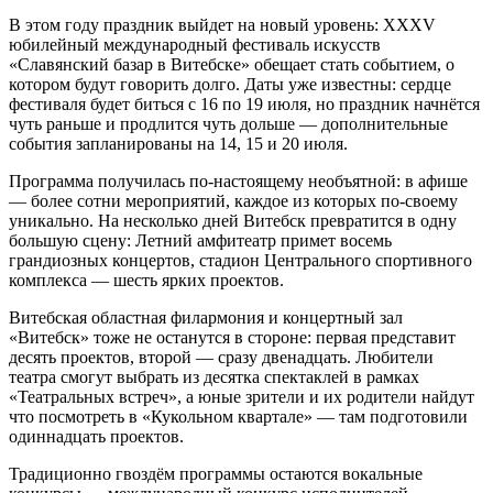
В этом году праздник выйдет на новый уровень: XXXV
юбилейный международный фестиваль искусств
«Славянский базар в Витебске» обещает стать событием, о
котором будут говорить долго. Даты уже известны: сердце
фестиваля будет биться с 16 по 19 июля, но праздник начнётся
чуть раньше и продлится чуть дольше — дополнительные
события запланированы на 14, 15 и 20 июля.
Программа получилась по-настоящему необъятной: в афише
— более сотни мероприятий, каждое из которых по-своему
уникально. На несколько дней Витебск превратится в одну
большую сцену: Летний амфитеатр примет восемь
грандиозных концертов, стадион Центрального спортивного
комплекса — шесть ярких проектов.
Витебская областная филармония и концертный зал
«Витебск» тоже не останутся в стороне: первая представит
десять проектов, второй — сразу двенадцать. Любители
театра смогут выбрать из десятка спектаклей в рамках
«Театральных встреч», а юные зрители и их родители найдут
что посмотреть в «Кукольном квартале» — там подготовили
одиннадцать проектов.
Традиционно гвоздём программы остаются вокальные