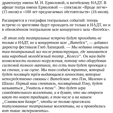
драмтеатру имени М. Н. Ермоловой, и витебскому НАДТ. В
афише театра имени Ермоловой — спектакли «Вроде легче»
(15 июля) и «100 лет предлагаемых обстоятельств» (16 июля).
Расширяется и география театральных событий: теперь
встречи со зрителями будут проходить не только в НАДТ, но и
в обновлённом театральном зале концертного зала «Витебск».
«В этом году театральные встречи будут проходить не
только в НАДТ, но и концертном зале „Витебск“, —
добавил
директор фестиваля Глеб Лапицкий. —
Мы недавно открыли
там театральный зал после реконструкции, где занимается
наш народный молодёжный театр „Колесо“. Он нам даёт
возможность полного погружения, потому что оборудован
системой полного маппинга, то есть там будет проекция и
на стенах, и на сцене. Мы там создаём триптих, который
будет посвящён трём выдающимся личностям, которые
непосредственно связаны с Витебском: это Пэн, Малевич и
Шагал. Первый наш спектакль, посвящённый Пэну, будет
называться „Учитель в тени“. Это будет игра
самодеятельного коллектива, и я думаю, что мы откроем
какую то новую традицию, в том числе и на нашем
„Славянском базаре“, чтобы не только приезжали
титулованные театральные коллективы, но и проводились
вот такие эксперименты»
.