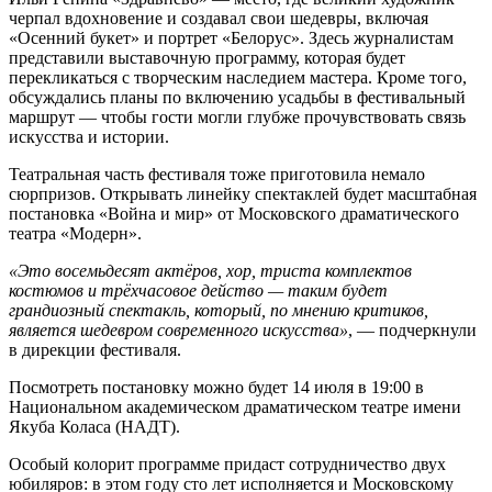
черпал вдохновение и создавал свои шедевры, включая
«Осенний букет» и портрет «Белорус». Здесь журналистам
представили выставочную программу, которая будет
перекликаться с творческим наследием мастера. Кроме того,
обсуждались планы по включению усадьбы в фестивальный
маршрут — чтобы гости могли глубже прочувствовать связь
искусства и истории.
Театральная часть фестиваля тоже приготовила немало
сюрпризов. Открывать линейку спектаклей будет масштабная
постановка «Война и мир» от Московского драматического
театра «Модерн».
«Это
восемьдесят
актёров, хор,
триста
комплектов
костюмов и трёхчасовое действо — таким будет
грандиозный спектакль, который, по мнению критиков,
является шедевром современного искусства»
, — подчеркнули
в дирекции фестиваля.
Посмотреть постановку можно будет 14 июля в 19:00 в
Национальном академическом драматическом театре имени
Якуба Коласа (НАДТ).
Особый колорит программе придаст сотрудничество двух
юбиляров: в этом году сто лет исполняется и Московскому