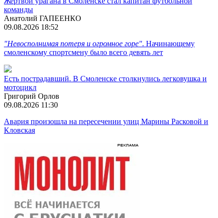
Жертвой урагана в Смоленске стал капитан футбольной
команды
Анатолий ГАПЕЕНКО
09.08.2026 18:52
"Невосполнимая потеря и огромное горе"
. Начинающему
смоленскому спортсмену было всего девять лет
Есть пострадавший. В Смоленске столкнулись легковушка и
мотоцикл
Григорий Орлов
09.08.2026 11:30
Авария произошла на пересечении улиц Марины Расковой и
Кловская