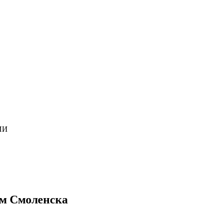
ИИ
ям Смоленска