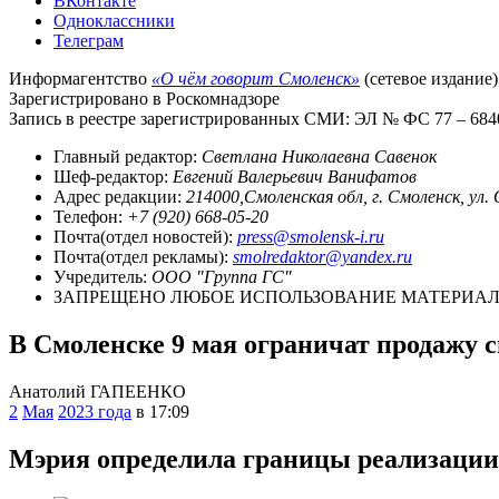
ВКонтакте
Одноклассники
Телеграм
Информагентство
«О чём говорит Смоленск»
(сетевое издание)
Зарегистрировано в Роскомнадзоре
Запись в реестре зарегистрированных СМИ: ЭЛ № ФС 77 – 68403
Главный редактор:
Светлана Николаевна Савенок
Шеф-редактор:
Евгений Валерьевич Ванифатов
Адрес редакции:
214000,Смоленская обл, г. Смоленск, ул.
Телефон:
+7 (920) 668-05-20
Почта(отдел новостей):
press@smolensk-i.ru
Почта(отдел рекламы):
smolredaktor@yandex.ru
Учредитель:
ООО "Группа ГС"
ЗАПРЕЩЕНО ЛЮБОЕ ИСПОЛЬЗОВАНИЕ МАТЕРИАЛО
В Смоленске 9 мая ограничат продажу 
Анатолий ГАПЕЕНКО
2
Мая
2023 года
в 17:09
Мэрия определила границы реализации