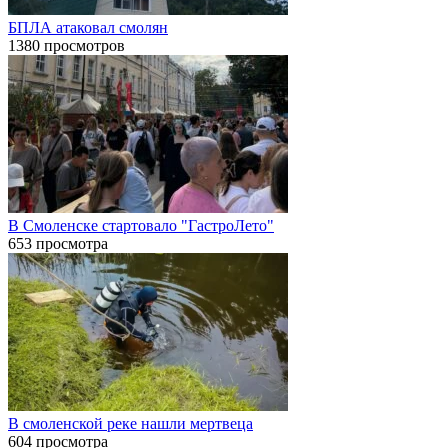
БПЛА атаковал смолян
1380 просмотров
В Смоленске стартовало "ГастроЛето"
653 просмотра
В смоленской реке нашли мертвеца
604 просмотра