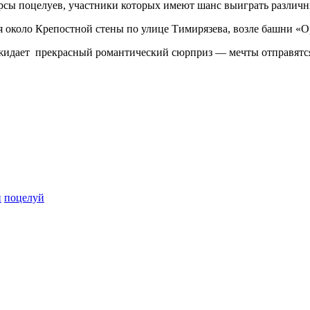
урсы поцелуев, участники которых имеют шанс выиграть различн
 около Крепостной стены по улице Тимирязева, возле башни «Ор
жидает прекрасный романтический сюрприз — мечты отправятся
и
поцелуй