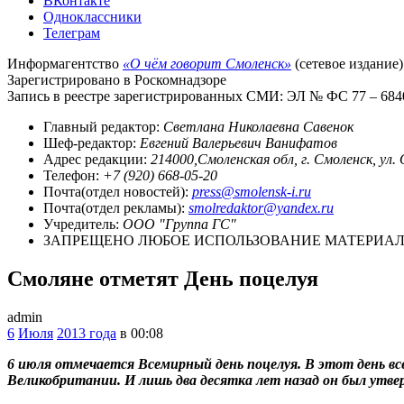
ВКонтакте
Одноклассники
Телеграм
Информагентство
«О чём говорит Смоленск»
(сетевое издание)
Зарегистрировано в Роскомнадзоре
Запись в реестре зарегистрированных СМИ: ЭЛ № ФС 77 – 68403
Главный редактор:
Светлана Николаевна Савенок
Шеф-редактор:
Евгений Валерьевич Ванифатов
Адрес редакции:
214000,Смоленская обл, г. Смоленск, ул.
Телефон:
+7 (920) 668-05-20
Почта(отдел новостей):
press@smolensk-i.ru
Почта(отдел рекламы):
smolredaktor@yandex.ru
Учредитель:
ООО "Группа ГС"
ЗАПРЕЩЕНО ЛЮБОЕ ИСПОЛЬЗОВАНИЕ МАТЕРИАЛО
Смоляне отметят День поцелуя
admin
6
Июля
2013 года
в 00:08
6 июля отмечается Всемирный день поцелуя. В этот день в
Великобритании. И лишь два десятка лет назад он был утв