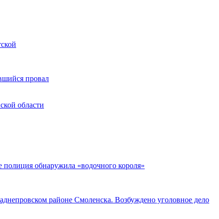
тской
вшийся провал
нской области
е полиция обнаружила «водочного короля»
Заднепровском районе Смоленска. Возбуждено уголовное дело