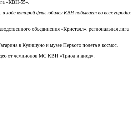
лага «КВН-55».
 в ходе которой флаг юбилея КВН побывает во всех городах
зводственного объединения «Кристалл», региональная лига
гарина в Кулишуно и музее Первого полета в космос.
идео от чемпионов МС КВН «Триод и диод»,