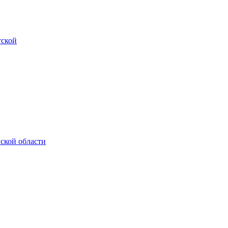
тской
нской области