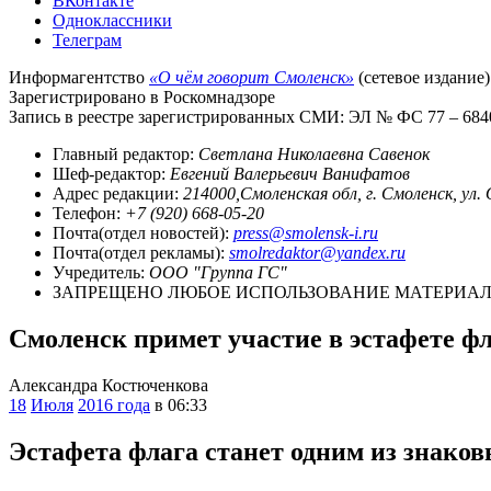
ВКонтакте
Одноклассники
Телеграм
Информагентство
«О чём говорит Смоленск»
(сетевое издание)
Зарегистрировано в Роскомнадзоре
Запись в реестре зарегистрированных СМИ: ЭЛ № ФС 77 – 68403
Главный редактор:
Светлана Николаевна Савенок
Шеф-редактор:
Евгений Валерьевич Ванифатов
Адрес редакции:
214000,Смоленская обл, г. Смоленск, ул.
Телефон:
+7 (920) 668-05-20
Почта(отдел новостей):
press@smolensk-i.ru
Почта(отдел рекламы):
smolredaktor@yandex.ru
Учредитель:
ООО "Группа ГС"
ЗАПРЕЩЕНО ЛЮБОЕ ИСПОЛЬЗОВАНИЕ МАТЕРИАЛО
Смоленск примет участие в эстафете ф
Александра Костюченкова
18
Июля
2016 года
в 06:33
Эстафета флага станет одним из знако