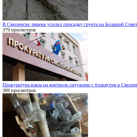
В Смоленске ливень усилил просадку грунта на Большой Сове
379 просмотров
Прокуратура взяла на контроль ситуацию с блэкаутом в Смоле
369 просмотров