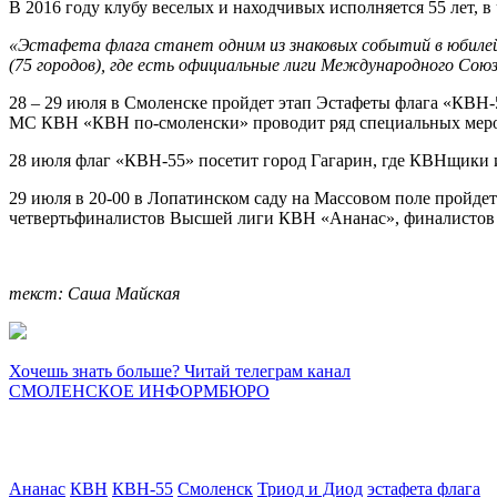
В 2016 году клубу веселых и находчивых исполняется 55 лет, в
«Эстафета флага станет одним из знаковых событий в юбилейн
(75 городов), где есть официальные лиги Международного Союз
28 – 29 июля в Смоленске пройдет этап Эстафеты флага «КВН
МС КВН «КВН по-смоленски» проводит ряд специальных мер
28 июля флаг «КВН-55» посетит город Гагарин, где КВНщики и
29 июля в 20-00 в Лопатинском саду на Массовом поле пройд
четвертьфиналистов Высшей лиги КВН «Ананас», финалистов
текст: Саша Майская
Хочешь знать больше? Читай телеграм канал
СМОЛЕНСКОЕ ИНФОРМБЮРО
Ананас
КВН
КВН-55
Смоленск
Триод и Диод
эстафета флага