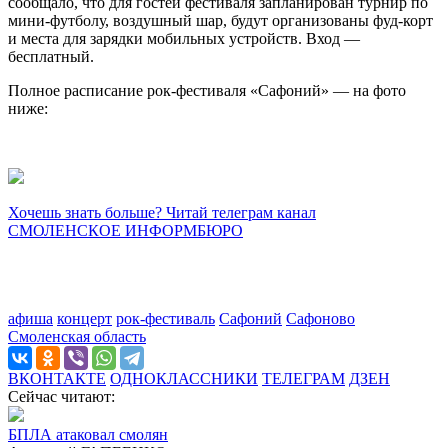
сообщало, что для гостей фестиваля запланирован турнир по
мини-футболу, воздушный шар, будут организованы фуд-корт
и места для зарядки мобильных устройств. Вход —
бесплатный.
Полное расписание рок-фестиваля «Сафоний» — на фото
ниже:
Хочешь знать больше? Читай телеграм канал
СМОЛЕНСКОЕ ИНФОРМБЮРО
афиша
концерт
рок-фестиваль
Сафоний
Сафоново
Смоленская область
ВКОНТАКТЕ
ОДНОКЛАССНИКИ
ТЕЛЕГРАМ
ДЗЕН
Сейчас читают:
БПЛА атаковал смолян