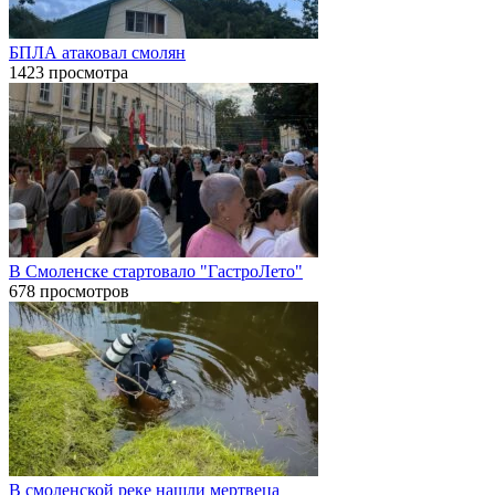
БПЛА атаковал смолян
1423 просмотра
В Смоленске стартовало "ГастроЛето"
678 просмотров
В смоленской реке нашли мертвеца