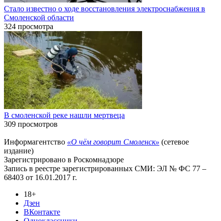
Стало известно о ходе восстановления электроснабжения в
Смоленской области
324 просмотра
В смоленской реке нашли мертвеца
309 просмотров
Информагентство
«О чём говорит Смоленск»
(сетевое
издание)
Зарегистрировано в Роскомнадзоре
Запись в реестре зарегистрированных СМИ: ЭЛ № ФС 77 –
68403 от 16.01.2017 г.
18+
Дзен
ВКонтакте
Одноклассники