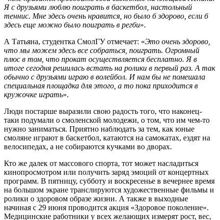
Я с друзьями люблю поиграть в баскетбол, настольный
теннис. Мне здесь очень нравится, но было б здорово, если б
здесь еще можно было поиграть в регби
».
А Татьяна, студентка СмолГУ отмечает: «
Это очень здорово,
что мы можем здесь все собраться, поиграть. Огромный
плюс в том, что прокат осуществляется бесплатно. Я в
итоге сегодня решилась встать на ролики в первый раз. А так
обычно с друзьями играю в волейбол. И нам бы не помешала
специальная площадка для этого, а то пока приходится в
кружочке играть
».
Люди постарше выразили свою радость того, что наконец-
таки подумали о смоленской молодежи, о том, что им чем-то
нужно заниматься. Приятно наблюдать за тем, как юные
смоляне играют в баскетбол, катаются на самокатах, ездят на
велосипедах, а не собираются кучками во дворах.
Кто же далек от массового спорта, тот может насладиться
кинопросмотром или получить заряд эмоций от концертных
программ. В пятницу, субботу и воскресенье в вечернее время
на большом экране транслируются художественные фильмы и
ролики о здоровом образе жизни. А также в выходные
начиная с 29 июня проводится акция «Здоровое поколение».
Медицинские работники у всех желающих измерят рост, вес,