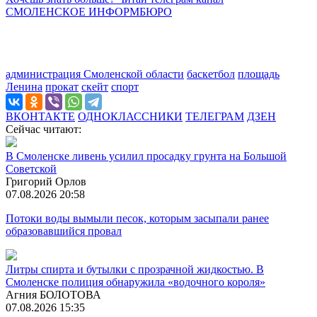
СМОЛЕНСКОЕ ИНФОРМБЮРО
администрация Смоленской области
баскетбол
площадь
Ленина
прокат
скейт
спорт
ВКОНТАКТЕ
ОДНОКЛАССНИКИ
ТЕЛЕГРАМ
ДЗЕН
Сейчас читают:
В Смоленске ливень усилил просадку грунта на Большой
Советской
Григорий Орлов
07.08.2026 20:58
Потоки воды вымыли песок, которым засыпали ранее
образовавшийся провал
Литры спирта и бутылки с прозрачной жидкостью. В
Смоленске полиция обнаружила «водочного короля»
Агния БОЛОТОВА
07.08.2026 15:35