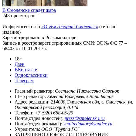
В Смоленске спадёт жара
248 просмотров
Информагентство
«О чём говорит Смоленск»
(сетевое
издание)
Зарегистрировано в Роскомнадзоре
Запись в реестре зарегистрированных СМИ: ЭЛ № ФС 77 –
68403 от 16.01.2017 г.
18+
Дзен
ВКонтакте
Одноклассники
Телеграм
Главный редактор:
Светлана Николаевна Савенок
Шеф-редактор:
Евгений Валерьевич Ванифатов
Адрес редакции:
214000,Смоленская обл, г. Смоленск, ул.
Октябрьской революции, д.14а
Телефон:
+7 (920) 668-05-20
Почта(отдел новостей):
press@smolensk-i.ru
Почта(отдел рекламы):
smolredaktor@yandex.ru
Учредитель:
ООО "Группа ГС"
ЗАПРЕЩЕНО ЛЮБОЕ ИСПОЛЬЗОВАНИЕ