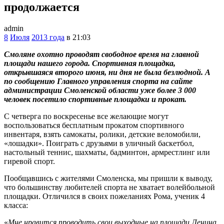
продолжается
admin
8
Июля
2013 года
в 21:03
Смоляне охотно проводят свободное время на главной
площади нашего города. Спортивная площадка,
открывшаяся второго июня, ни дня не была безлюдной. А
по сообщению Главного управления спорта на сайте
администрации Смоленской области уже более 3 000
человек посетило спортивные площадки и прокат.
С четверга по воскресенье все желающие могут
воспользоваться бесплатным прокатом спортивного
инвентаря, взять самокаты, ролики, детские веломобили,
«лошадки». Поиграть с друзьями в уличный баскетбол,
настольный теннис, шахматы, бадминтон, армрестлинг или
гиревой спорт.
Пообщавшись с жителями Смоленска, мы пришли к выводу,
что большинству любителей спорта не хватает волейбольной
площадки. Отличился в своих пожеланиях Рома, ученик 4
класса:
«
Мне нравится проводить свои выходные на площади Ленина.