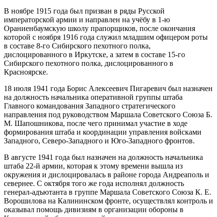
В ноябре 1915 года был призван в ряды Русской
императорской армии и направлен на учёбу в 1-ю
Ораниенбаумскую школу прапорщиков, после окончания
которой с ноября 1916 года служил младшим офицером роты
в составе 8-го Сибирского пехотного полка,
дислоцированного в Иркутске, а затем в составе 15-го
Сибирского пехотного полка, дислоцированного в
Красноярске.
18 июля 1941 года Борис Алексеевич Пигаревич был назначен
на должность начальника оперативной группы штаба
Главного командования Западного стратегического
направления под руководством Маршала Советского Союза Б.
М. Шапошникова, после чего принимал участие в ходе
формирования штаба и координации управления войсками
Западного, Северо-Западного и Юго-Западного фронтов.
В августе 1941 года был назначен на должность начальника
штаба 22-й армии, которая к этому времени вышла из
окружения и дислоцировалась в районе города Андреаполь и
севернее. С октября того же года исполнял должность
генерал-адъютанта в группе Маршала Советского Союза К. Е.
Ворошилова на Калининском фронте, осуществлял контроль и
оказывал помощь дивизиям в организации обороны в