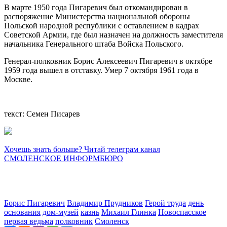
В марте 1950 года Пигаревич был откомандирован в
распоряжение Министерства национальной обороны
Польской народной республики с оставлением в кадрах
Советской Армии, где был назначен на должность заместителя
начальника Генерального штаба Войска Польского.
Генерал-полковник Борис Алексеевич Пигаревич в октябре
1959 года вышел в отставку. Умер 7 октября 1961 года в
Москве.
текст: Семен Писарев
Хочешь знать больше? Читай телеграм канал
СМОЛЕНСКОЕ ИНФОРМБЮРО
Борис Пигаревич
Владимир Прудников
Герой труда
день
основания
дом-музей
казнь
Михаил Глинка
Новоспасское
первая ведьма
полковник
Смоленск