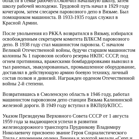
области в семье рабочего.Окончил начальную школу, затем
школу рабочей молодежи. Трудовой путь начал в 1929 году
кочегаром, затем слесарем паровозного депо в Вязьме. Был
помощником машиниста. В 1933-1935 годах служил в
Красной Армии.
После увольнения из РККА возвратился в Вязьму, избирался
освобожденным секретарем комитета ВЛКСМ паровозного
депо. В 1938 году стал машинистом паровоза. С началом
Великой Отечественной войны, будучи старшим машинистом
колонны № 1 паровозов особого резерва НКПС СССР, под
огнем противника, вражескими бомбардировками вывозил в
тыл раненых, эвакуированных, промышленное оборудование,
доставлял в действующую армию боевую технику, личный
состав полков и дивизий. Награжден орденом Отечественной
войны 2-й степени.
Возвратившись в Смоленскую область в 1946 году, работал
машинистом паровозном депо станции Вязьма Калининской
железной дороги. В 1949 году вступил в ВКП(б)/КПСС.
Указом Президиума Верховного Совета СССР от 1 августа
1959 года за выдающиеся успехи в развитии
железнодорожного транспорта Прудникову Владимиру
Николаевичу присвоено звание Героя Социалистического
Труда с вручением ордена Ленина и золотой медали «Серп и