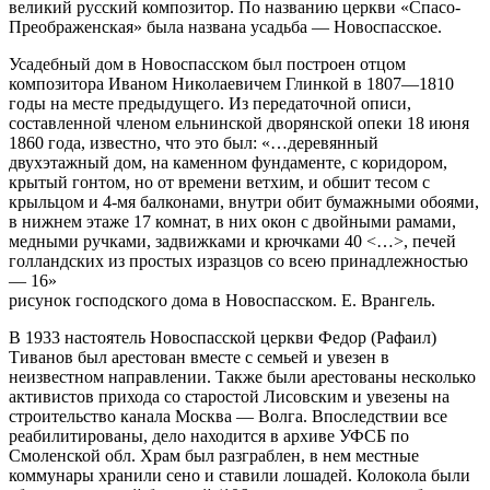
великий русский композитор. По названию церкви «Спасо-
Преображенская» была названа усадьба — Новоспасское.
Усадебный дом в Новоспасском был построен отцом
композитора Иваном Николаевичем Глинкой в 1807—1810
годы на месте предыдущего. Из передаточной описи,
составленной членом ельнинской дворянской опеки 18 июня
1860 года, известно, что это был: «…деревянный
двухэтажный дом, на каменном фундаменте, с коридором,
крытый гонтом, но от времени ветхим, и обшит тесом с
крыльцом и 4-мя балконами, внутри обит бумажными обоями,
в нижнем этаже 17 комнат, в них окон с двойными рамами,
медными ручками, задвижками и крючками 40 <…>, печей
голландских из простых изразцов со всею принадлежностью
— 16»
рисунок господского дома в Новоспасском. Е. Врангель.
В 1933 настоятель Новоспасской церкви Федор (Рафаил)
Тиванов был арестован вместе с семьей и увезен в
неизвестном направлении. Также были арестованы несколько
активистов прихода со старостой Лисовским и увезены на
строительство канала Москва — Волга. Впоследствии все
реабилитированы, дело находится в архиве УФСБ по
Смоленской обл. Храм был разграблен, в нем местные
коммунары хранили сено и ставили лошадей. Колокола были