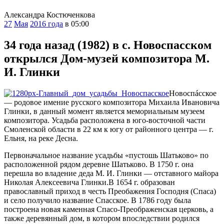
Александра Костюченкова
27
Мая
2016 года
в 05:00
34 года назад (1982) в с. Новоспасском
открылся Дом-музей композитора М.
И. Глинки
Н
овоспáсское
— родовое имение русского композитора Михаила Ивановича
Глинки, в данный момент является мемориальным музеем
композитора. Усадьба расположена в юго-восточной части
Смоленской области в 22 км к югу от районного центра — г.
Ельня, на реке Десна.
Первоначальное название усадьбы «пустошь Шатьково» по
расположенной рядом деревне Шатьково. В 1750 г. она
перешла во владение деда М. И. Глинки — отставного майора
Николая Алексеевича Глинки.В 1654 г. образован
православный приход в честь Преобажения Господня (Спаса)
и село получило название Спасское. В 1786 году была
построена новая каменная Спасо-Преображенская церковь, а
также деревянный дом, в котором впоследствии родился