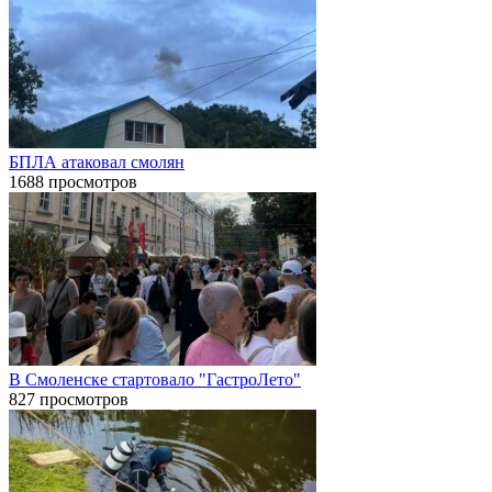
БПЛА атаковал смолян
1688 просмотров
В Смоленске стартовало "ГастроЛето"
827 просмотров