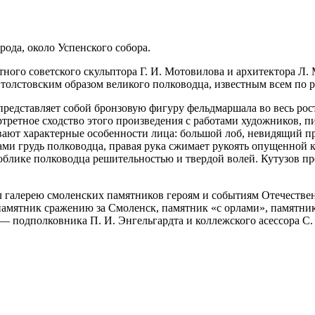
ода, около Успенского собора.
ого советского скульптора Г. И. Мотовилова и архитектора Л. М
 толстовским образом великого полководца, известным всем по 
редставляет собой бронзовую фигуру фельдмаршала во весь рост
ортретное сходство этого произведения с работами художников, 
ают характерные особенности лица: большой лоб, невидящий пр
ами грудь полководца, правая рука сжимает рукоять опущенной 
облике полководца решительностью и твердой волей. Кутузов пр
 галерею смоленских памятников героям и событиям Отечествен
амятник сражению за Смоленск, памятник «с орлами», памятник
ан — подполковника П. И. Энгельгардта и коллежского асессора