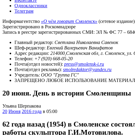
ВКонтакте
Одноклассники
Телеграм
Информагентство
«О чём говорит Смоленск»
(сетевое издание)
Зарегистрировано в Роскомнадзоре
Запись в реестре зарегистрированных СМИ: ЭЛ № ФС 77 – 68403
Главный редактор:
Светлана Николаевна Савенок
Шеф-редактор:
Евгений Валерьевич Ванифатов
Адрес редакции:
214000,Смоленская обл, г. Смоленск, ул.
Телефон:
+7 (920) 668-05-20
Почта(отдел новостей):
press@smolensk-i.ru
Почта(отдел рекламы):
smolredaktor@yandex.ru
Учредитель:
ООО "Группа ГС"
ЗАПРЕЩЕНО ЛЮБОЕ ИСПОЛЬЗОВАНИЕ МАТЕРИАЛО
20 июня. День в истории Смоленщины
Ульяна Шерпакова
20
Июня
2016 года
в 05:00
62 года назад (1954) в Смоленске сост
работы скульптора Г.И.Мотовилова.