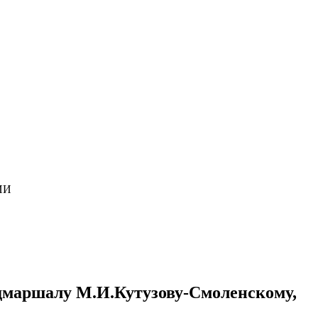
ИИ
льдмаршалу М.И.Кутузову-Смоленскому,