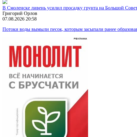
В Смоленске ливень усилил просадку грунта на Большой Сове
Григорий Орлов
07.08.2026 20:58
Потоки воды вымыли песок, которым засыпали ранее образова