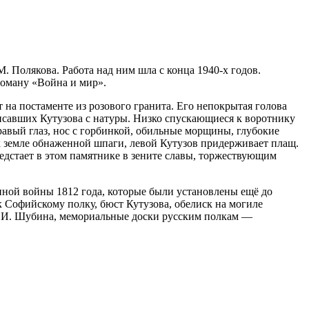
. Полякова. Работа над ним шла с конца 1940-х годов.
роману «Война и мир».
 на постаменте из розового гранита. Его непокрытая голова
писавших Кутузова с натуры. Низко спускающиеся к воротнику
авый глаз, нос с горбинкой, обильные морщины, глубокие
к земле обнаженной шпаги, левой Кутузов придерживает плащ.
едстает в этом памятнике в зените славы, торжествующим
ной войны 1812 года, которые были установлены ещё до
 Софийскому полку, бюст Кутузова, обелиск на могиле
 С. И. Шубина, мемориальные доски русским полкам —