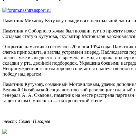
П
амятник Михаилу Кутузову находится в центральной части гор
Памятник у Соборного холма был воздвигнут по проекту известн
Создавая статую Кутузова, скульптор Мотовилов вдохновлялся
Открытие памятника состоялось 20 июня 1954 года. Памятник п
слегка приподнята, а взгляд устремлен вперед. Наблюдается п
волосы уже вышедшего в те времена из моды парика подчеркив
складки у рта, двойной подбородок. Украшена боевыми наград
Непринужденность позы хорошо сочетается с запечатленной в 
победу над врагом.
Памятник Кутузову, созданный Мотовиловым, удачно дополнил
Великой Октябрьской социалистической революции: главный п
генерала А. А. Скалона, памятник на месте расстрела партиз
защитникам Смоленска — на крепостной стене.
текст: Семен Писарев