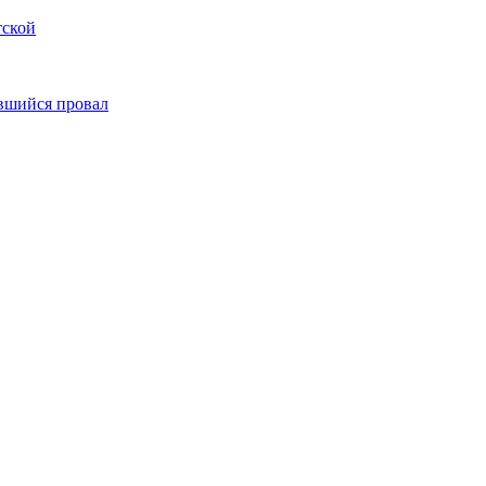
тской
вшийся провал