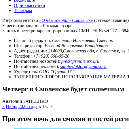
ВКонтакте
Одноклассники
Телеграм
Информагентство
«О чём говорит Смоленск»
(сетевое издание)
Зарегистрировано в Роскомнадзоре
Запись в реестре зарегистрированных СМИ: ЭЛ № ФС 77 – 68403
Главный редактор:
Светлана Николаевна Савенок
Шеф-редактор:
Евгений Валерьевич Ванифатов
Адрес редакции:
214000,Смоленская обл, г. Смоленск, ул.
Телефон:
+7 (920) 668-05-20
Почта(отдел новостей):
press@smolensk-i.ru
Почта(отдел рекламы):
smolredaktor@yandex.ru
Учредитель:
ООО "Группа ГС"
ЗАПРЕЩЕНО ЛЮБОЕ ИСПОЛЬЗОВАНИЕ МАТЕРИАЛО
Четверг в Смоленске будет солнечным
Анатолий ГАПЕЕНКО
3
Июня
2026 года
в 18:17
При этом ночь для смолян и гостей рег