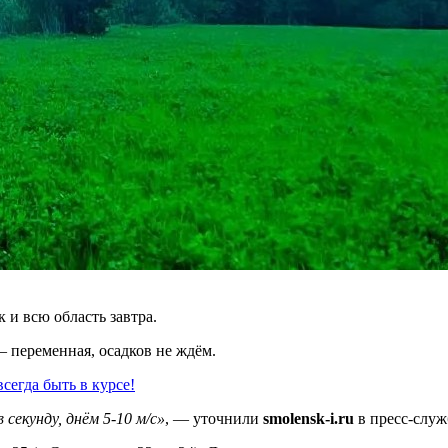
 и всю область завтра.
 переменная, осадков не ждём.
егда быть в курсе!
секунду, днём 5-10 м/с»
, — уточнили
smolensk-i.ru
в пресс-служ