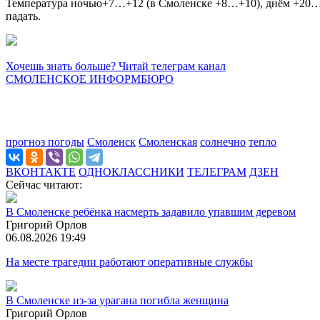
Температура ночью+7…+12 (в Смоленске +8…+10), днём +20…+25
падать.
Хочешь знать больше? Читай телеграм канал
СМОЛЕНСКОЕ ИНФОРМБЮРО
прогноз погоды
Смоленск
Смоленская
солнечно
тепло
ВКОНТАКТЕ
ОДНОКЛАССНИКИ
ТЕЛЕГРАМ
ДЗЕН
Сейчас читают:
В Смоленске ребёнка насмерть задавило упавшим деревом
Григорий Орлов
06.08.2026 19:49
На месте трагедии работают оперативные службы
В Смоленске из-за урагана погибла женщина
Григорий Орлов