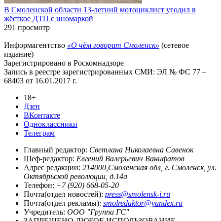
В Смоленской области 13-летний мотоциклист угодил в
жёсткое ДТП с иномаркой
291 просмотр
Информагентство
«О чём говорит Смоленск»
(сетевое
издание)
Зарегистрировано в Роскомнадзоре
Запись в реестре зарегистрированных СМИ: ЭЛ № ФС 77 –
68403 от 16.01.2017 г.
18+
Дзен
ВКонтакте
Одноклассники
Телеграм
Главный редактор:
Светлана Николаевна Савенок
Шеф-редактор:
Евгений Валерьевич Ванифатов
Адрес редакции:
214000,Смоленская обл, г. Смоленск, ул.
Октябрьской революции, д.14а
Телефон:
+7 (920) 668-05-20
Почта(отдел новостей):
press@smolensk-i.ru
Почта(отдел рекламы):
smolredaktor@yandex.ru
Учредитель:
ООО "Группа ГС"
ЗАПРЕЩЕНО ЛЮБОЕ ИСПОЛЬЗОВАНИЕ