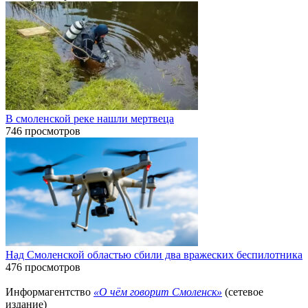
В смоленской реке нашли мертвеца
746 просмотров
Над Смоленской областью сбили два вражеских беспилотника
476 просмотров
Информагентство
«О чём говорит Смоленск»
(сетевое
издание)