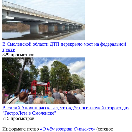
В Смоленской области ДТП перекрыло мост на федеральной
трассе
829 просмотров
Василий Анохин рассказал, что ждёт посетителей второго дня
"ГастроЛета в Смоленске"
715 просмотров
Информагентство
«О чём говорит Смоленск»
(сетевое