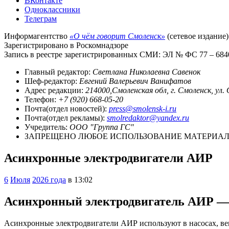
ВКонтакте
Одноклассники
Телеграм
Информагентство
«О чём говорит Смоленск»
(сетевое издание)
Зарегистрировано в Роскомнадзоре
Запись в реестре зарегистрированных СМИ: ЭЛ № ФС 77 – 68403
Главный редактор:
Светлана Николаевна Савенок
Шеф-редактор:
Евгений Валерьевич Ванифатов
Адрес редакции:
214000,Смоленская обл, г. Смоленск, ул.
Телефон:
+7 (920) 668-05-20
Почта(отдел новостей):
press@smolensk-i.ru
Почта(отдел рекламы):
smolredaktor@yandex.ru
Учредитель:
ООО "Группа ГС"
ЗАПРЕЩЕНО ЛЮБОЕ ИСПОЛЬЗОВАНИЕ МАТЕРИАЛО
Асинхронные электродвигатели АИР
6
Июля
2026 года
в 13:02
Асинхронный электродвигатель АИР —
Асинхронные электродвигатели АИР используют в насосах, вен