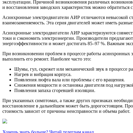
эксплуатации. Причиной возникновения различных возникновен
и восстановления заводских характеристик можно обратиться 
Асинхронные электродвигатели АИР отличаются невысокой ст
взаимозаменяемость. Эта серия двигателей может иметь разны
Асинхронные электродвигатели АИР характеризуются совмести
токи и сэкономить электроэнергии. Производители предлагают
энергоэффективности и может достигать 85–97 %. Важным экс
При возникновении проблем в процессе работы асинхронных э
выполнить его ремонт. Наиболее часто это:
Шумы, гул, скрежет или механический звук в процессе р
Нагрев и вибрация корпуса.
Появления люфта вала или проблемы с его вращения.
Снижения мощности и остановка двигателя под нагрузко
Появления запаха сгоревшей изоляции.
При указанных симптомах, а также других признаках необходи
восстановление в дальнейшем может быть дорогостоящим. Проф
стоимость зависит от причины неисправности и объема работ.
Хочешь знать больше? Читай телеграм канал