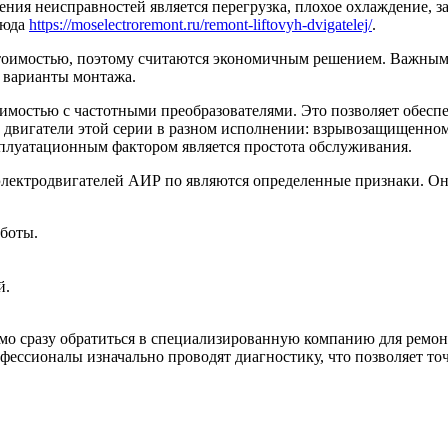
ия неисправностей является перегрузка, плохое охлаждение, з
сюда
https://moselectroremont.ru/remont-liftovyh-dvigatelej/
.
оимостью, поэтому считаются экономичным решением. Важным 
е варианты монтажа.
мостью с частотными преобразователями. Это позволяет обеспе
 двигатели этой серии в разном исполнении: взрывозащищенном,
плуатационным фактором является простота обслуживания.
лектродвигателей АИР по являются определенные признаки. Он
аботы.
й.
мо сразу обратиться в специализированную компанию для ремонт
ессионалы изначально проводят диагностику, что позволяет то