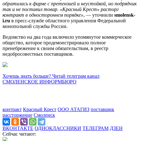
обратилась к фирме с претензией и неустойкой, но подрядчик
так и не поставил товар. «Красный Крест» расторг
контракт в одностороннем порядке»
, — уточнили
smolensk-
i.ru
в пресс-службе областного управления Федеральной
монопольной службы России.
Ведомство на два года включило упомянутое коммерческое
общество, которое продемонстрировало полное
пренебрежение к своим обязательствам, в реестр
недобросовестных поставщиков.
Хочешь знать больше? Читай телеграм канал
СМОЛЕНСКОЕ ИНФОРМБЮРО
контракт
Красный Крест
ООО АТАГИЗ
поставщик
рассторжение
Смоленск
ВКОНТАКТЕ
ОДНОКЛАССНИКИ
ТЕЛЕГРАМ
ДЗЕН
Сейчас читают: