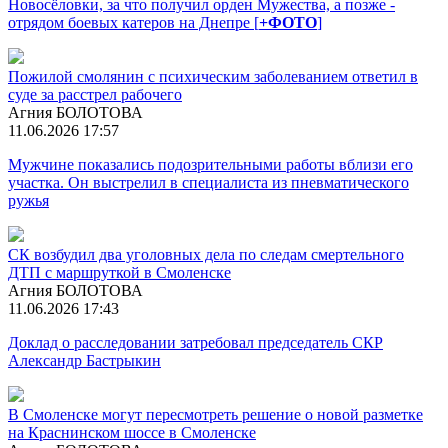
Новосёловки, за что получил орден Мужества, а позже -
отрядом боевых катеров на Днепре [
+ФОТО
]
Пожилой смолянин с психическим заболеванием ответил в
суде за расстрел рабочего
Агния БОЛОТОВА
11.06.2026 17:57
Мужчине показались подозрительными работы вблизи его
участка. Он выстрелил в специалиста из пневматического
ружья
СК возбудил два уголовных дела по следам смертельного
ДТП с маршруткой в Смоленске
Агния БОЛОТОВА
11.06.2026 17:43
Доклад о расследовании затребовал председатель СКР
Александр Бастрыкин
В Смоленске могут пересмотреть решение о новой разметке
на Краснинском шоссе в Смоленске