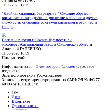
Агния БОЛОТОВА
11.06.2026 17:25
"Двойная сплошная без разрыва!" Смоляне обратили
внимание на затруднённое движение в час-пик и другие
сложности, связанные со свежей разметкой в этой части
города
Василий Анохин и Оксана Лут посетили
мясоперерабатывающий завод в Смоленской области
Анатолий ГАПЕЕНКО
11.06.2026 16:59
Показать ещё
Информагентство
«О чём говорит Смоленск»
(сетевое
издание)
Зарегистрировано в Роскомнадзоре
Запись в реестре зарегистрированных СМИ: ЭЛ № ФС 77 –
68403 от 16.01.2017 г.
18+
Дзен
ВКонтакте
Одноклассники