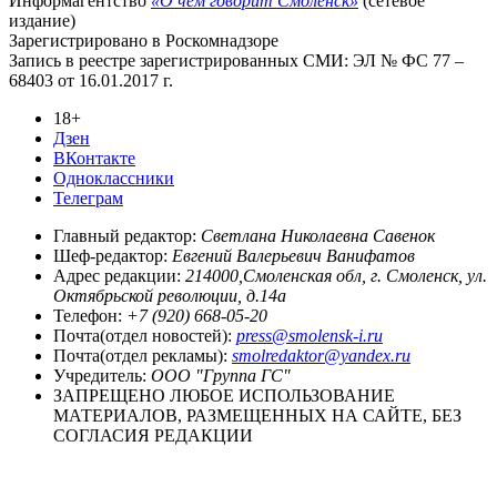
Информагентство
«О чём говорит Смоленск»
(сетевое
издание)
Зарегистрировано в Роскомнадзоре
Запись в реестре зарегистрированных СМИ: ЭЛ № ФС 77 –
68403 от 16.01.2017 г.
18+
Дзен
ВКонтакте
Одноклассники
Телеграм
Главный редактор:
Светлана Николаевна Савенок
Шеф-редактор:
Евгений Валерьевич Ванифатов
Адрес редакции:
214000,Смоленская обл, г. Смоленск, ул.
Октябрьской революции, д.14а
Телефон:
+7 (920) 668-05-20
Почта(отдел новостей):
press@smolensk-i.ru
Почта(отдел рекламы):
smolredaktor@yandex.ru
Учредитель:
ООО "Группа ГС"
ЗАПРЕЩЕНО ЛЮБОЕ ИСПОЛЬЗОВАНИЕ
МАТЕРИАЛОВ, РАЗМЕЩЕННЫХ НА САЙТЕ, БЕЗ
СОГЛАСИЯ РЕДАКЦИИ