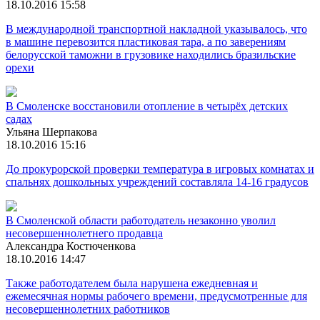
18.10.2016 15:58
В международной транспортной накладной указывалось, что
в машине перевозится пластиковая тара, а по заверениям
белорусской таможни в грузовике находились бразильские
орехи
В Смоленске восстановили отопление в четырёх детских
садах
Ульяна Шерпакова
18.10.2016 15:16
До прокурорской проверки температура в игровых комнатах и
спальнях дошкольных учреждений составляла 14-16 градусов
В Смоленской области работодатель незаконно уволил
несовершеннолетнего продавца
Александра Костюченкова
18.10.2016 14:47
Также работодателем была нарушена ежедневная и
ежемесячная нормы рабочего времени, предусмотренные для
несовершеннолетних работников