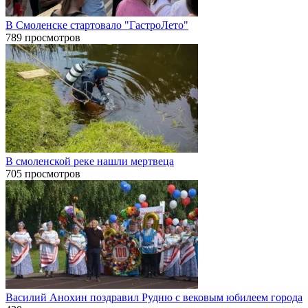
В Смоленске стартовало "ГастроЛето"
789 просмотров
В смоленской реке нашли мертвеца
705 просмотров
Василий Анохин поздравил Рудню с вековым юбилеем города