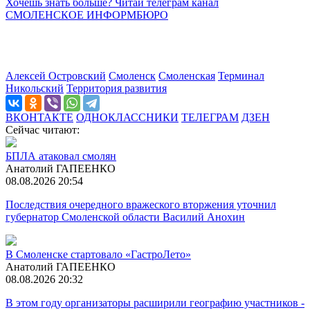
Хочешь знать больше? Читай телеграм канал
СМОЛЕНСКОЕ ИНФОРМБЮРО
Алексей Островский
Смоленск
Смоленская
Терминал
Никольский
Территория развития
ВКОНТАКТЕ
ОДНОКЛАССНИКИ
ТЕЛЕГРАМ
ДЗЕН
Сейчас читают:
БПЛА атаковал смолян
Анатолий ГАПЕЕНКО
08.08.2026 20:54
Последствия очередного вражеского вторжения уточнил
губернатор Смоленской области Василий Анохин
В Смоленске стартовало «ГастроЛето»
Анатолий ГАПЕЕНКО
08.08.2026 20:32
В этом году организаторы расширили географию участников -