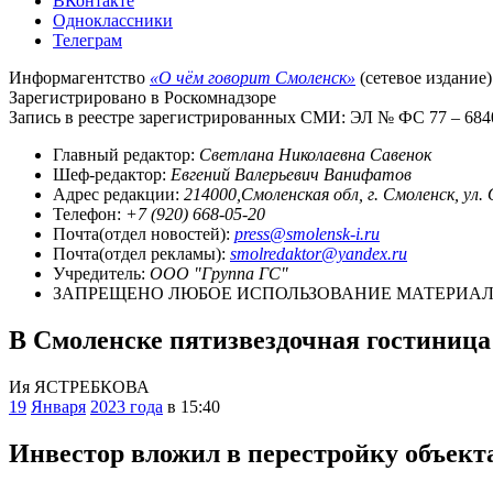
ВКонтакте
Одноклассники
Телеграм
Информагентство
«О чём говорит Смоленск»
(сетевое издание)
Зарегистрировано в Роскомнадзоре
Запись в реестре зарегистрированных СМИ: ЭЛ № ФС 77 – 68403
Главный редактор:
Светлана Николаевна Савенок
Шеф-редактор:
Евгений Валерьевич Ванифатов
Адрес редакции:
214000,Смоленская обл, г. Смоленск, ул.
Телефон:
+7 (920) 668-05-20
Почта(отдел новостей):
press@smolensk-i.ru
Почта(отдел рекламы):
smolredaktor@yandex.ru
Учредитель:
ООО "Группа ГС"
ЗАПРЕЩЕНО ЛЮБОЕ ИСПОЛЬЗОВАНИЕ МАТЕРИАЛО
В Смоленске пятизвездочная гостиница
Ия ЯСТРЕБКОВА
19
Января
2023 года
в 15:40
Инвестор вложил в перестройку объекта