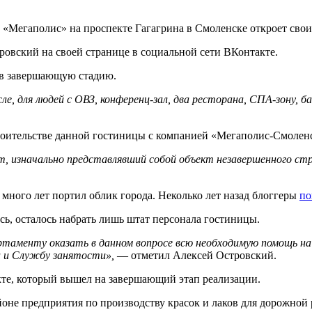
«Мегаполис» на проспекте Гагагрина в Смоленске откроет свои 
овский на своей странице в социальной сети ВКонтакте.
 в завершающую стадию.
е, для людей с ОВЗ, конференц-зал, два ресторана, СПА-зону, б
роительстве данной гостиницы с компанией «Мегаполис-Смоленс
 изначально представлявший собой объект незавершенного стро
ного лет портил облик города. Неколько лет назад блоггеры
по
сь, осталось набрать лишь штат персонала гостиницы.
ртаменту оказать в данном вопросе всю необходимую помощь на 
а и Службу занятости»,
— отметил Алексей Островский.
те, который вышел на завершающий этап реализации.
не предприятия по производству красок и лаков для дорожной 