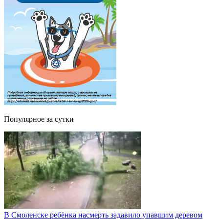
Популярное за сутки
В Смоленске ребёнка насмерть задавило упавшим деревом