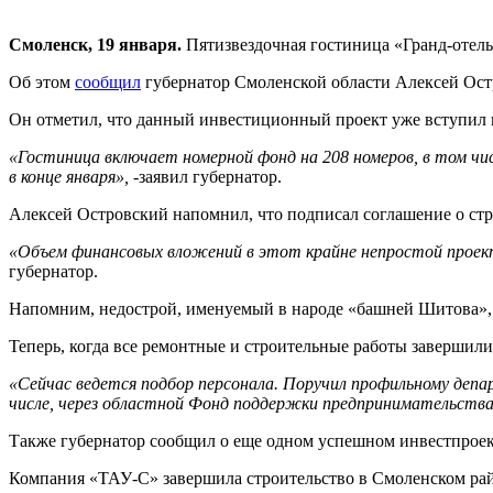
Смоленск, 19 января.
Пятизвездочная гостиница «Гранд-отель 
Об этом
сообщил
губернатор Смоленской области Алексей Остр
Он отметил, что данный инвестиционный проект уже вступил
«Гостиница включает номерной фонд на 208 номеров, в том числ
в конце января»,
-заявил губернатор.
Алексей Островский напомнил, что подписал соглашение о ст
«Объем финансовых вложений в этот крайне непростой проект,
губернатор.
Напомним, недострой, именуемый в народе «башней Шитова», м
Теперь, когда все ремонтные и строительные работы завершили
«Сейчас ведется подбор персонала. Поручил профильному депа
числе, через областной Фонд поддержки предпринимательств
Также губернатор сообщил о еще одном успешном инвестпроек
Компания «ТАУ-С» завершила строительство в Смоленском райо