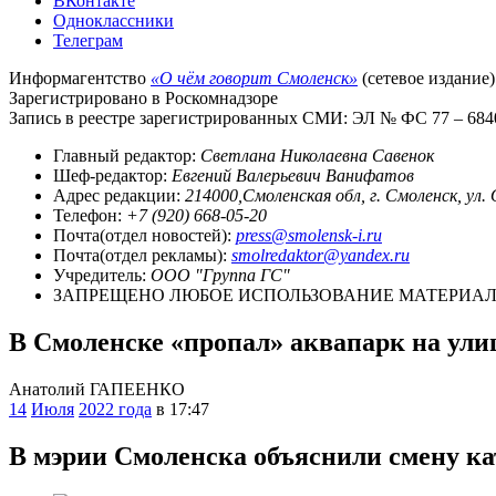
ВКонтакте
Одноклассники
Телеграм
Информагентство
«О чём говорит Смоленск»
(сетевое издание)
Зарегистрировано в Роскомнадзоре
Запись в реестре зарегистрированных СМИ: ЭЛ № ФС 77 – 68403
Главный редактор:
Светлана Николаевна Савенок
Шеф-редактор:
Евгений Валерьевич Ванифатов
Адрес редакции:
214000,Смоленская обл, г. Смоленск, ул.
Телефон:
+7 (920) 668-05-20
Почта(отдел новостей):
press@smolensk-i.ru
Почта(отдел рекламы):
smolredaktor@yandex.ru
Учредитель:
ООО "Группа ГС"
ЗАПРЕЩЕНО ЛЮБОЕ ИСПОЛЬЗОВАНИЕ МАТЕРИАЛО
В Смоленске «пропал» аквапарк на ул
Анатолий ГАПЕЕНКО
14
Июля
2022 года
в 17:47
В мэрии Смоленска объяснили смену ка