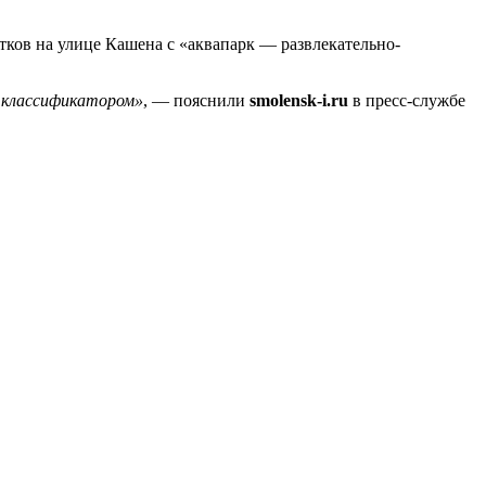
ков на улице Кашена с «аквапарк — развлекательно-
м классификатором»
, — пояснили
smolensk-i.ru
в пресс-службе