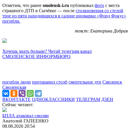
Отметим, что ранее
smolensk-i.ru
публиковал
фото
с места
страшного ДТП в Сычёвке — после
столкновения со стелой
трое из пяти находившихся в салоне иномарки «Форд Фокус»
погибли.
текст: Екатерина Добрая
Хочешь знать больше? Читай телеграм канал
СМОЛЕНСКОЕ ИНФОРМБЮРО
погибли люди
протаранил столб
смертельное дтп
Смоленск
Смоленская
ВКОНТАКТЕ
ОДНОКЛАССНИКИ
ТЕЛЕГРАМ
ДЗЕН
Сейчас читают:
БПЛА атаковал смолян
Анатолий ГАПЕЕНКО
08.08.2026 20:54