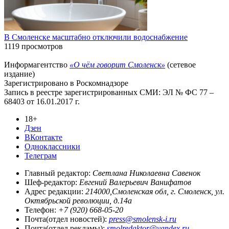
В Смоленске масштабно отключили водоснабжение
1119 просмотров
Информагентство
«О чём говорит Смоленск»
(сетевое
издание)
Зарегистрировано в Роскомнадзоре
Запись в реестре зарегистрированных СМИ: ЭЛ № ФС 77 –
68403 от 16.01.2017 г.
18+
Дзен
ВКонтакте
Одноклассники
Телеграм
Главный редактор:
Светлана Николаевна Савенок
Шеф-редактор:
Евгений Валерьевич Ванифатов
Адрес редакции:
214000,Смоленская обл, г. Смоленск, ул.
Октябрьской революции, д.14а
Телефон:
+7 (920) 668-05-20
Почта(отдел новостей):
press@smolensk-i.ru
Почта(отдел рекламы):
smolredaktor@yandex.ru