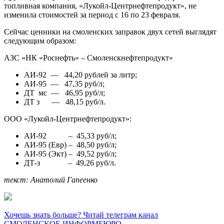
топливная компания, «Лукойл-Центрнефтепродукт», не
изменила стоимостей за период с 16 по 23 февраля.
Сейчас ценники на смоленских заправок двух сетей выглядят
следующим образом:
АЗС «НК «Роснефть» – Смоленскнефтепродукт»
АИ-92 — 44,20 рублей за литр;
АИ-95 — 47,35 руб/л;
ДТ мс — 46,95 руб/л;
ДТ з — 48,15 руб/л.
ООО «Лукойл-Центрнефтепродукт»:
АИ-92 – 45,33 руб/л;
АИ-95 (Евр) – 48,50 руб/л;
АИ-95 (Экт) – 49,52 руб/л;
ДТ-з – 49,26 руб/л.
текст: Анатолий Гапеенко
Хочешь знать больше? Читай телеграм канал
СМОЛЕНСКОЕ ИНФОРМБЮРО