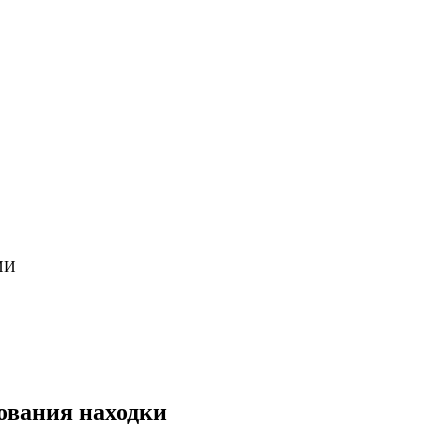
ИИ
ования находки