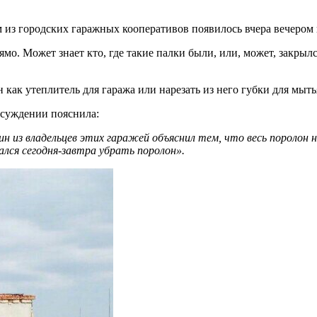
 из городских гаражных кооперативов появилось вчера вечером 
ямо. Может знает кто, где такие палки были, или, может, закры
как утеплитель для гаража или нарезать из него губки для мыт
бсуждении пояснила:
н из владельцев этих гаражей объяснил тем, что весь поролон не 
лся сегодня-завтра убрать поролон».