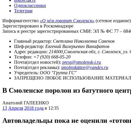
ВКонтакте
Одноклассники
Телеграм
Информагентство
«О чём говорит Смоленск»
(сетевое издание)
Зарегистрировано в Роскомнадзоре
Запись в реестре зарегистрированных СМИ: ЭЛ № ФС 77 – 68403
Главный редактор:
Светлана Николаевна Савенок
Шеф-редактор:
Евгений Валерьевич Ванифатов
Адрес редакции:
214000,Смоленская обл, г. Смоленск, ул.
Телефон:
+7 (920) 668-05-20
Почта(отдел новостей):
press@smolensk-i.ru
Почта(отдел рекламы):
smolredaktor@yandex.ru
Учредитель:
ООО "Группа ГС"
ЗАПРЕЩЕНО ЛЮБОЕ ИСПОЛЬЗОВАНИЕ МАТЕРИАЛО
В Смоленске поролон из батутного цен
Анатолий ГАПЕЕНКО
13
Апреля
2018 года
в 12:35
Автовладельцы пока не оценили «готов