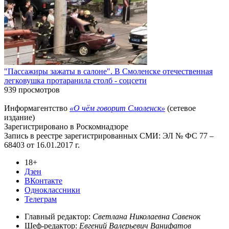
"Пассажиры зажаты в салоне". В Смоленске отечественная
легковушка протаранила столб - соцсети
939 просмотров
Информагентство
«О чём говорит Смоленск»
(сетевое
издание)
Зарегистрировано в Роскомнадзоре
Запись в реестре зарегистрированных СМИ: ЭЛ № ФС 77 –
68403 от 16.01.2017 г.
18+
Дзен
ВКонтакте
Одноклассники
Телеграм
Главный редактор:
Светлана Николаевна Савенок
Шеф-редактор:
Евгений Валерьевич Ванифатов