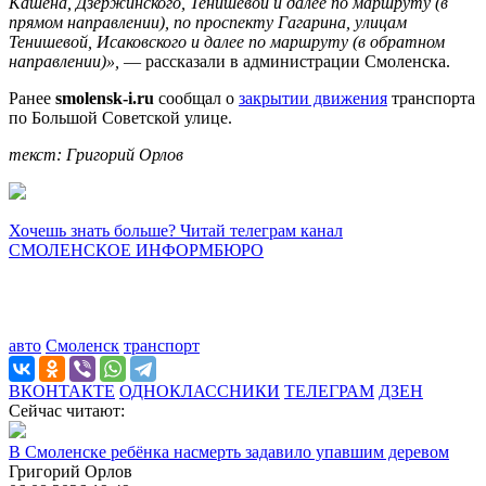
Кашена, Дзержинского, Тенишевой и далее по маршруту (в
прямом направлении), по проспекту Гагарина, улицам
Тенишевой, Исаковского и далее по маршруту (в обратном
направлении)»,
— рассказали в администрации Смоленска.
Ранее
smolensk-i.ru
сообщал о
закрытии движения
транспорта
по Большой Советской улице.
текст: Григорий Орлов
Хочешь знать больше? Читай телеграм канал
СМОЛЕНСКОЕ ИНФОРМБЮРО
авто
Смоленск
транспорт
ВКОНТАКТЕ
ОДНОКЛАССНИКИ
ТЕЛЕГРАМ
ДЗЕН
Сейчас читают:
В Смоленске ребёнка насмерть задавило упавшим деревом
Григорий Орлов