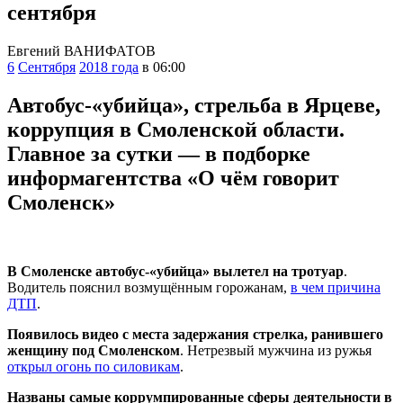
сентября
Евгений ВАНИФАТОВ
6
Сентября
2018 года
в 06:00
Автобус-«убийца», стрельба в Ярцеве,
коррупция в Смоленской области.
Главное за сутки — в подборке
информагентства «О чём говорит
Смоленск»
В Смоленске автобус-«убийца» вылетел на тротуар
.
Водитель пояснил возмущённым горожанам,
в чем причина
ДТП
.
Появилось видео с места задержания стрелка, ранившего
женщину под Смоленском
. Нетрезвый мужчина из ружья
открыл огонь по силовикам
.
Названы самые коррумпированные сферы деятельности в