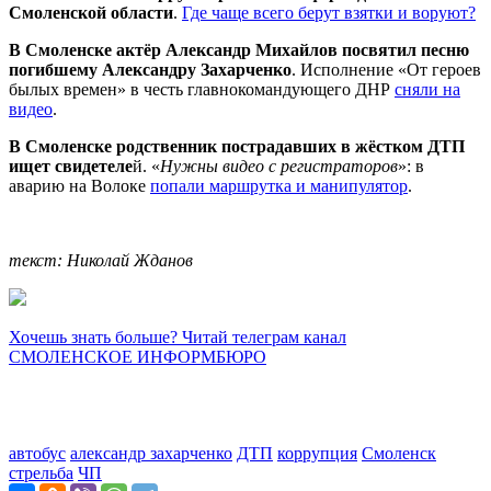
Смоленской области
.
Где чаще всего берут взятки и воруют?
В Смоленске актёр Александр Михайлов посвятил песню
погибшему Александру Захарченко
. Исполнение «От героев
былых времен» в честь главнокомандующего ДНР
сняли на
видео
.
В Смоленске родственник пострадавших в жёстком ДТП
ищет свидетеле
й. «
Нужны видео с регистраторов
»: в
аварию на Волоке
попали маршрутка и манипулятор
.
текст: Николай Жданов
Хочешь знать больше? Читай телеграм канал
СМОЛЕНСКОЕ ИНФОРМБЮРО
автобус
александр захарченко
ДТП
коррупция
Смоленск
стрельба
ЧП