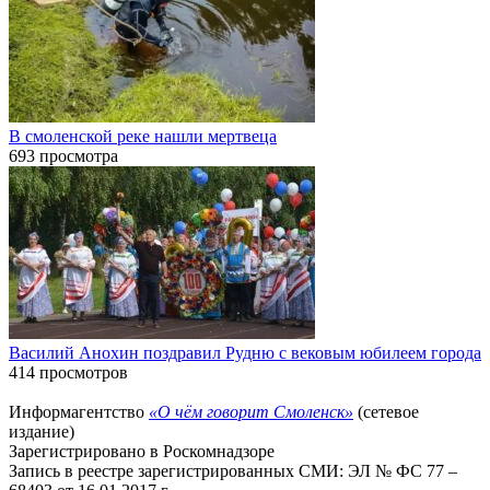
В смоленской реке нашли мертвеца
693 просмотра
Василий Анохин поздравил Рудню с вековым юбилеем города
414 просмотров
Информагентство
«О чём говорит Смоленск»
(сетевое
издание)
Зарегистрировано в Роскомнадзоре
Запись в реестре зарегистрированных СМИ: ЭЛ № ФС 77 –