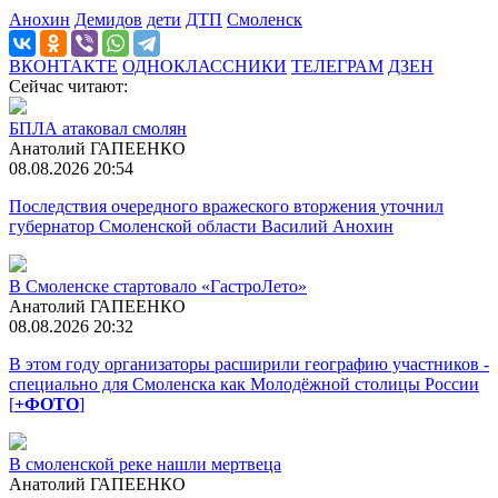
Анохин
Демидов
дети
ДТП
Смоленск
ВКОНТАКТЕ
ОДНОКЛАССНИКИ
ТЕЛЕГРАМ
ДЗЕН
Сейчас читают:
БПЛА атаковал смолян
Анатолий ГАПЕЕНКО
08.08.2026 20:54
Последствия очередного вражеского вторжения уточнил
губернатор Смоленской области Василий Анохин
В Смоленске стартовало «ГастроЛето»
Анатолий ГАПЕЕНКО
08.08.2026 20:32
В этом году организаторы расширили географию участников -
специально для Смоленска как Молодёжной столицы России
[
+ФОТО
]
В смоленской реке нашли мертвеца
Анатолий ГАПЕЕНКО