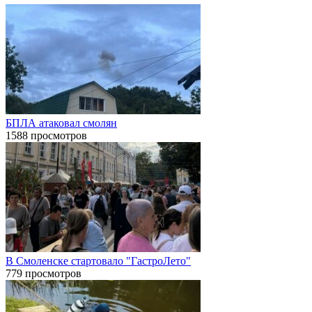
БПЛА атаковал смолян
1588 просмотров
В Смоленске стартовало "ГастроЛето"
779 просмотров