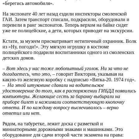
«Берегись автомобиля».
На экспонате 40 лет назад ездили инспекторы смоленской
ГАИ. Затем транспорт списали, подкрасили, оборудовали и
перевели в ранг экспонатов. Теперь верхом на байке сидят
уже не полицейские, а дети, которых приводят на экскурсии.
Кстати, за музеем присматривает нетипичный охранник. Волк
из «Ну, погоди!». Эту мягкую игрушку в костюме
полицейского подарили воспитанники одного из смоленских
детских домов.
–
Вот здесь у нас тоже любопытный уголок. Ни за что не
догадаетесь, что это
, – говорит Виктория, указывая на
какую-то железную коробку с надписью «Вятка-20. 1974 год».
–
На этой штуковине сдавали на водительское
удостоверение до того, как в распоряжении ГИБДД появились
компьютеры. Желающие сесть за баранку выбирали на
приборе билет и нажимали соответствующую кнопочку
ответа. И по каждому вопросу высвечивалось – верно
ответил или нет.
Рядом, на табуретке, лежит доска с разметкой и
миниатюрными дорожными знаками и машинками. Это
оборудование для сдачи второй части экзамена на права: