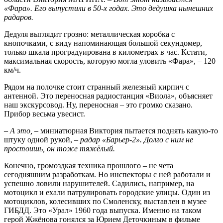
«Фара». Его выпустили в 50-х годах. Это дедушка нынешних
радаров.
Дедуля выглядит грозно: металлическая коробка с
кнопочками, с виду напоминающая большой секундомер,
только шкала проградуирована в километрах в час. Кстати,
максимальная скорость, которую могла уловить «Фара», – 120
км/ч.
Рядом на полочке стоит странный железный кирпич с
антенной. Это переносная радиостанция «Виола», объясняет
наш экскурсовод. Ну, переносная – это громко сказано.
Прибор весьма увесист.
–
А это,
– миниатюрная Виктория пытается поднять какую-то
штуку одной рукой, –
радар «Барьер-2». Долго с ним не
простоишь, он тоже тяжёлый.
Конечно, громоздкая техника прошлого – не чета
сегодняшним разработкам. Но инспекторы с ней работали и
успешно ловили нарушителей. Садились, например, на
мотоцикл и ехали патрулировать городские улицы. Один из
мотоциклов, колесивших по Смоленску, выставлен в музее
ГИБДД. Это «Урал» 1960 года выпуска. Именно на таком
герой Жжёнова гонялся за Юрием Деточкиным в фильме