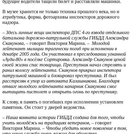
будущие водители тащили билет и расставляли машинки.
В музее хранится не только техника прошлого века, но и
атрибутика, форма, фотоархивы инспекторов дорожного
надзора.
–
Здесь личные вещи инспектора ДПС 4-го взвода отдельного
батальона дорожно-патрульной службы ГИБДД Александра
Скакунова
, – говорит Виктория Марина. –
Молодой
лейтенант милиции трагически погиб при исполнении в
декабре 2005 года. Он участвовал в преследовании угнанной
«Ауди-80» в посёлке Сортировка. Александр Скакунов ценой
своей жизни спас товарища. Преступник начал стрелять и
ранил коллегу лейтенанта. Скакунов прикрыл инспектора
патрульной машиной и блокировал преступника. И был
расстрелян в упор из автомата Калашникова. Благодаря
отваге молодого лейтенанта напарник Скакунова смог
вытащить пистолет и открыть огонь по преступнику.
К слову, в память о погибших при исполнении установлен
памятник. Он стоит у дверей ведомства.
–
Наша комната истории ГИБДД создана для того, чтобы
учить молодёжь на традициях ветеранов
, – говорит
Виктория Марина. –
Чтобы убедить новое поколение в том,
что наша служба очень важна для общества.