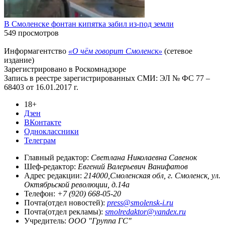
В Смоленске фонтан кипятка забил из-под земли
549 просмотров
Информагентство
«О чём говорит Смоленск»
(сетевое
издание)
Зарегистрировано в Роскомнадзоре
Запись в реестре зарегистрированных СМИ: ЭЛ № ФС 77 –
68403 от 16.01.2017 г.
18+
Дзен
ВКонтакте
Одноклассники
Телеграм
Главный редактор:
Светлана Николаевна Савенок
Шеф-редактор:
Евгений Валерьевич Ванифатов
Адрес редакции:
214000,Смоленская обл, г. Смоленск, ул.
Октябрьской революции, д.14а
Телефон:
+7 (920) 668-05-20
Почта(отдел новостей):
press@smolensk-i.ru
Почта(отдел рекламы):
smolredaktor@yandex.ru
Учредитель:
ООО "Группа ГС"