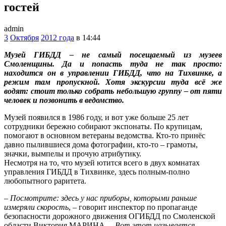
гостей
admin
3
Октября
2012 года
в 14:44
Музей ГИБДД – не самый посещаемый из музеев
Смоленщины. Да и попасть туда не так просто:
находится он в управлении ГИБДД, что на Тихвинке, а
режим там пропускной. Хотя экскурсии туда всё же
водят: стоит только собрать небольшую группу – от пяти
человек и позвонить в ведомство.
Музей появился в 1986 году, и вот уже больше 25 лет
сотрудники бережно собирают экспонаты. По крупицам,
помогают в основном ветераны ведомства. Кто-то принёс
давно пылившиеся дома фотографии, кто-то – грамоты,
значки, вымпелы и прочую атрибутику.
Несмотря на то, что музей ютится всего в двух комнатах
управления ГИБДД в Тихвинке, здесь полным-полно
любопытного раритета.
–
Посмотрите: здесь у нас приборы, которыми раньше
измеряли скорость
, – говорит инспектор по пропаганде
безопасности дорожного движения ОГИБДД по Смоленской
области Виктория МАРИНА. –
Вот этот называется