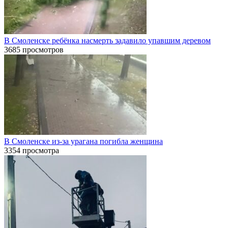
В Смоленске ребёнка насмерть задавило упавшим деревом
3685 просмотров
В Смоленске из-за урагана погибла женщина
3354 просмотра