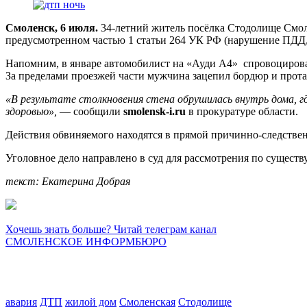
Смоленск, 6 июля.
34-летний житель посёлка Стодолище Смоле
предусмотренном частью 1 статьи 264 УК РФ (нарушение ПДД,
Напомним, в январе автомобилист на «Ауди А4» спровоцировал 
За пределами проезжей части мужчина зацепил бордюр и прота
«В результате столкновения стена обрушилась внутрь дома, г
здоровью»,
— сообщили
smolensk-i.ru
в прокуратуре области.
Действия обвиняемого находятся в прямой причинно-следств
Уголовное дело направлено в суд для рассмотрения по существу
текст: Екатерина Добрая
Хочешь знать больше? Читай телеграм канал
СМОЛЕНСКОЕ ИНФОРМБЮРО
авария
ДТП
жилой дом
Смоленская
Стодолище