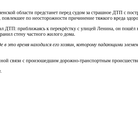
нской области предстанет перед судом за страшное ДТП с пос
 повлекшее по неосторожности причинение тяжкого вреда здоро
ДТП: приближаясь к перекрёстку с улицей Ленина, он пошёл на о
ранил стену частного жилого дома.
де в это время находился его хозяин, которому падающими эле
енной связи с произошедшим дорожно-транспортным происшестви
.