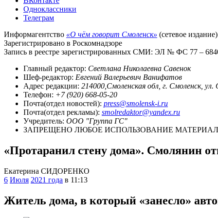
ВКонтакте
Одноклассники
Телеграм
Информагентство
«О чём говорит Смоленск»
(сетевое издание)
Зарегистрировано в Роскомнадзоре
Запись в реестре зарегистрированных СМИ: ЭЛ № ФС 77 – 68403
Главный редактор:
Светлана Николаевна Савенок
Шеф-редактор:
Евгений Валерьевич Ванифатов
Адрес редакции:
214000,Смоленская обл, г. Смоленск, ул.
Телефон:
+7 (920) 668-05-20
Почта(отдел новостей):
press@smolensk-i.ru
Почта(отдел рекламы):
smolredaktor@yandex.ru
Учредитель:
ООО "Группа ГС"
ЗАПРЕЩЕНО ЛЮБОЕ ИСПОЛЬЗОВАНИЕ МАТЕРИАЛО
«Протаранил стену дома». Смолянин от
Екатерина СИДОРЕНКО
6
Июля
2021 года
в 11:13
Житель дома, в который «занесло» авт