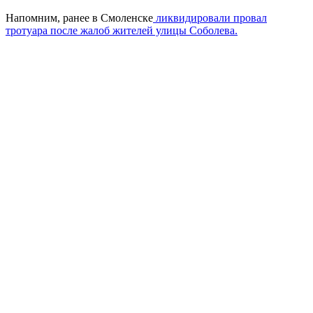
Напомним, ранее в Смоленске
ликвидировали провал
тротуара после жалоб жителей улицы Соболева.