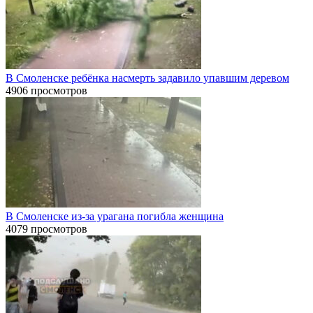
В Смоленске ребёнка насмерть задавило упавшим деревом
4906 просмотров
В Смоленске из-за урагана погибла женщина
4079 просмотров