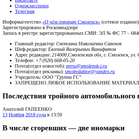
ВКонтакте
Одноклассники
Телеграм
Информагентство
«О чём говорит Смоленск»
(сетевое издание)
Зарегистрировано в Роскомнадзоре
Запись в реестре зарегистрированных СМИ: ЭЛ № ФС 77 – 68403
Главный редактор:
Светлана Николаевна Савенок
Шеф-редактор:
Евгений Валерьевич Ванифатов
Адрес редакции:
214000,Смоленская обл, г. Смоленск, ул.
Телефон:
+7 (920) 668-05-20
Почта(отдел новостей):
press@smolensk-i.ru
Почта(отдел рекламы):
smolredaktor@yandex.ru
Учредитель:
ООО "Группа ГС"
ЗАПРЕЩЕНО ЛЮБОЕ ИСПОЛЬЗОВАНИЕ МАТЕРИАЛО
Последствия тройного автомобильного 
Анатолий ГАПЕЕНКО
13
Ноября
2018 года
в 13:59
В числе сгоревших — две иномарки