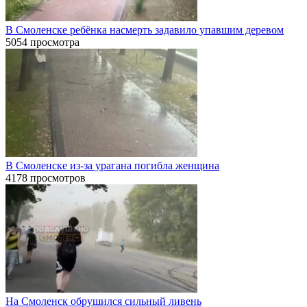
В Смоленске ребёнка насмерть задавило упавшим деревом
5054 просмотра
В Смоленске из-за урагана погибла женщина
4178 просмотров
На Смоленск обрушился сильный ливень