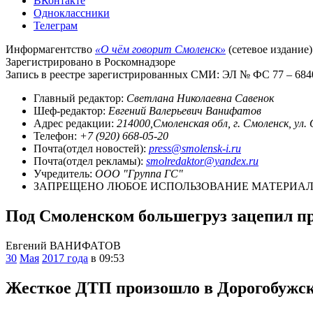
ВКонтакте
Одноклассники
Телеграм
Информагентство
«О чём говорит Смоленск»
(сетевое издание)
Зарегистрировано в Роскомнадзоре
Запись в реестре зарегистрированных СМИ: ЭЛ № ФС 77 – 68403
Главный редактор:
Светлана Николаевна Савенок
Шеф-редактор:
Евгений Валерьевич Ванифатов
Адрес редакции:
214000,Смоленская обл, г. Смоленск, ул.
Телефон:
+7 (920) 668-05-20
Почта(отдел новостей):
press@smolensk-i.ru
Почта(отдел рекламы):
smolredaktor@yandex.ru
Учредитель:
ООО "Группа ГС"
ЗАПРЕЩЕНО ЛЮБОЕ ИСПОЛЬЗОВАНИЕ МАТЕРИАЛО
Под Смоленском большегруз зацепил пр
Евгений ВАНИФАТОВ
30
Мая
2017 года
в 09:53
Жесткое ДТП произошло в Дорогобужс