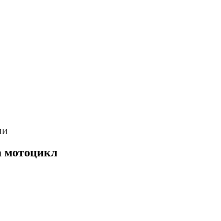
ИИ
а мотоцикл