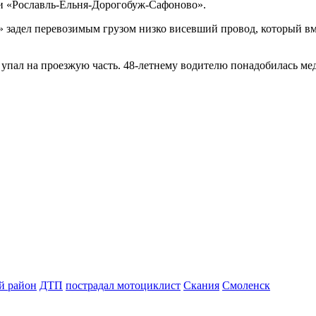
оги «Рославль-Ельня-Дорогобуж-Сафоново».
задел перевозимым грузом низко висевший провод, который вме
и упал на проезжую часть. 48-летнему водителю понадобилась м
й район
ДТП
пострадал мотоциклист
Скания
Смоленск