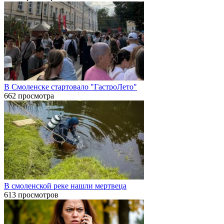
В Смоленске стартовало "ГастроЛето"
662 просмотра
В смоленской реке нашли мертвеца
613 просмотров