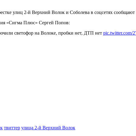
естке улиц 2-й Верхний Волок и Соболева в соцсетях сообщают
ания «Сигма Плюс» Сергей Попов:
ючили светофор на Волоке, пробки нет, ДТП нет
pic.twitter.com/
ск
твиттер
улица 2-й Верхний Волок