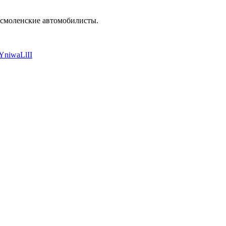
 смоленские автомобилисты.
2YniwaLlII