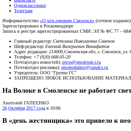
ВКонтакте
Одноклассники
Телеграм
Информагентство
«О чём говорит Смоленск»
(сетевое издание)
Зарегистрировано в Роскомнадзоре
Запись в реестре зарегистрированных СМИ: ЭЛ № ФС 77 – 68403
Главный редактор:
Светлана Николаевна Савенок
Шеф-редактор:
Евгений Валерьевич Ванифатов
Адрес редакции:
214000,Смоленская обл, г. Смоленск, ул.
Телефон:
+7 (920) 668-05-20
Почта(отдел новостей):
press@smolensk-i.ru
Почта(отдел рекламы):
smolredaktor@yandex.ru
Учредитель:
ООО "Группа ГС"
ЗАПРЕЩЕНО ЛЮБОЕ ИСПОЛЬЗОВАНИЕ МАТЕРИАЛО
На Волоке в Смоленске не работает све
Анатолий ГАПЕЕНКО
26
Октября
2017 года
в 10:06
В «день жестянщика» это привело к не