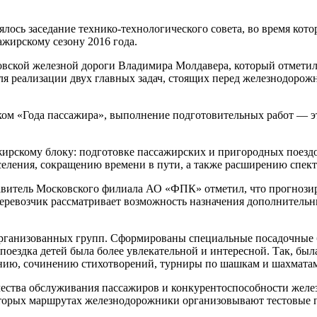
сь заседание технико-технологического совета, во время котор
ажирскому сезону 2016 года.
ской железной дороги Владимира Молдавера, который отметил, 
ля реализации двух главных задач, стоящих перед железнодорож
ком «Года пассажира», выполнение подготовительных работ — эт
ирскому блоку: подготовке пассажирских и пригородных поезд
ления, сокращению времени в пути, а также расширению спектр
тавитель Московского филиала АО «ФПК» отметил, что прогнози
перевозчик рассматривает возможность назначения дополнительн
организованных групп. Сформированы специальные посадочные б
оездка детей была более увлекательной и интересной. Так, был
анию, сочинению стихотворений, турниры по шашкам и шахмата
ства обслуживания пассажиров и конкурентоспособности железн
оторых маршрутах железнодорожники организовывают тестовые п