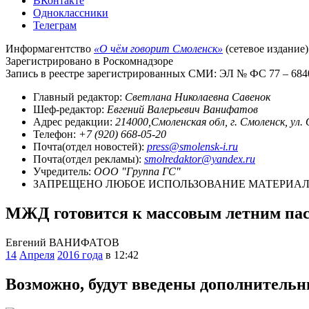
ВКонтакте
Одноклассники
Телеграм
Информагентство
«О чём говорит Смоленск»
(сетевое издание)
Зарегистрировано в Роскомнадзоре
Запись в реестре зарегистрированных СМИ: ЭЛ № ФС 77 – 68403
Главный редактор:
Светлана Николаевна Савенок
Шеф-редактор:
Евгений Валерьевич Ванифатов
Адрес редакции:
214000,Смоленская обл, г. Смоленск, ул.
Телефон:
+7 (920) 668-05-20
Почта(отдел новостей):
press@smolensk-i.ru
Почта(отдел рекламы):
smolredaktor@yandex.ru
Учредитель:
ООО "Группа ГС"
ЗАПРЕЩЕНО ЛЮБОЕ ИСПОЛЬЗОВАНИЕ МАТЕРИАЛО
МЖД готовится к массовым летним пас
Евгений ВАНИФАТОВ
14
Апреля
2016 года
в 12:42
Возможно, будут введены дополнительн