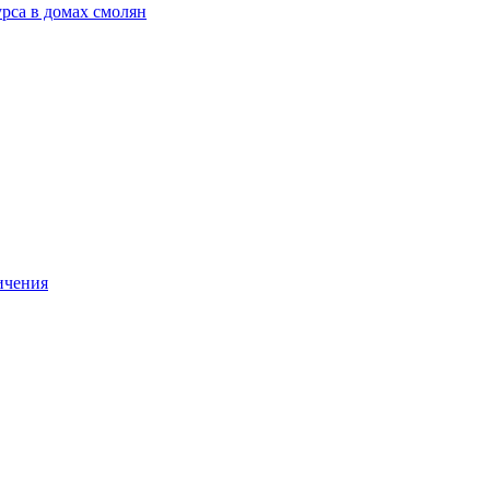
рса в домах смолян
ичения