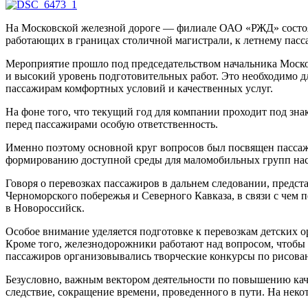
На Московской железной дороге — филиале ОАО «РЖД» состояло
работающих в границах столичной магистрали, к летнему пасс
Мероприятие прошло под председательством начальника Москов
и высокий уровень подготовительных работ. Это необходимо д
пассажирам комфортных условий и качественных услуг.
На фоне того, что текущий год для компании проходит под зна
перед пассажирами особую ответственность.
Именно поэтому основной круг вопросов был посвящен пассаж
формированию доступной среды для маломобильных групп насе
Говоря о перевозках пассажиров в дальнем следовании, предс
Черноморского побережья и Северного Кавказа, в связи с чем 
в Новороссийск.
Особое внимание уделяется подготовке к перевозкам детских 
Кроме того, железнодорожники работают над вопросом, чтобы п
пассажиров организовывались творческие конкурсы по рисов
Безусловно, важным вектором деятельности по повышению каче
следствие, сокращение времени, проведенного в пути. На нек