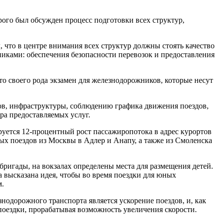
ого был обсужден процесс подготовки всех структур,
что в центре внимания всех структур должны стоять качество
никами: обеспечения безопасности перевозок и предоставления
о своего рода экзамен для железнодорожников, которые несут
ов, инфраструктуры, соблюдению графика движения поездов,
а предоставляемых услуг.
руется 12-процентный рост пассажиропотока в адрес курортов
ых поездов из Москвы в Адлер и Анапу, а также из Смоленска
ригады, на вокзалах определены места для размещения детей.
а высказана идея, чтобы во время поездки для юных
м.
одорожного транспорта является ускорение поездов, и, как
оездки, прорабатывая возможность увеличения скорости.