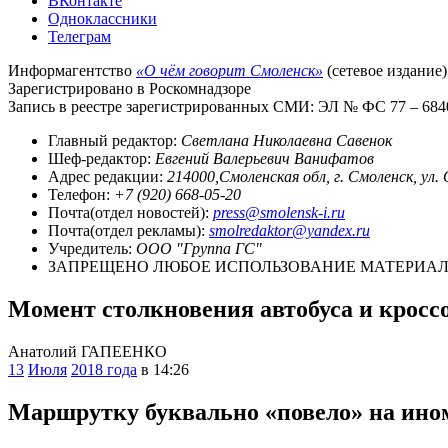
ВКонтакте
Одноклассники
Телеграм
Информагентство
«О чём говорит Смоленск»
(сетевое издание)
Зарегистрировано в Роскомнадзоре
Запись в реестре зарегистрированных СМИ: ЭЛ № ФС 77 – 68403
Главный редактор:
Светлана Николаевна Савенок
Шеф-редактор:
Евгений Валерьевич Ванифатов
Адрес редакции:
214000,Смоленская обл, г. Смоленск, ул.
Телефон:
+7 (920) 668-05-20
Почта(отдел новостей):
press@smolensk-i.ru
Почта(отдел рекламы):
smolredaktor@yandex.ru
Учредитель:
ООО "Группа ГС"
ЗАПРЕЩЕНО ЛЮБОЕ ИСПОЛЬЗОВАНИЕ МАТЕРИАЛО
Момент столкновения автобуса и кроссо
Анатолий ГАПЕЕНКО
13
Июля
2018 года
в 14:26
Маршрутку буквально «повело» на инома