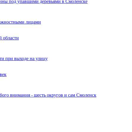
щины под упавшими деревьями в Смоленске
должностными лицами
й области
и при выходе на улицу
овек
обого внимания - шесть округов и сам Смоленск