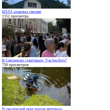
БПЛА атаковал смолян
1552 просмотра
В Смоленске стартовало "ГастроЛето"
750 просмотров
В смоленской реке нашли мертвеца