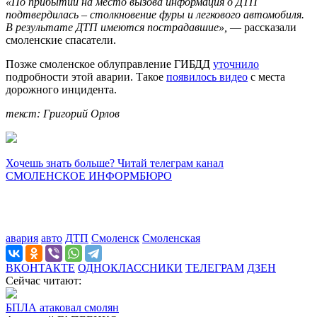
«По прибытии на место вызова информация о ДТП
подтвердилась – столкновение фуры и легкового автомобиля.
В результате ДТП имеются пострадавшие»,
— рассказали
смоленские спасатели.
Позже смоленское облуправление ГИБДД
уточнило
подробности этой аварии. Такое
появилось видео
с места
дорожного инцидента.
текст: Григорий Орлов
Хочешь знать больше? Читай телеграм канал
СМОЛЕНСКОЕ ИНФОРМБЮРО
авария
авто
ДТП
Смоленск
Смоленская
ВКОНТАКТЕ
ОДНОКЛАССНИКИ
ТЕЛЕГРАМ
ДЗЕН
Сейчас читают:
БПЛА атаковал смолян