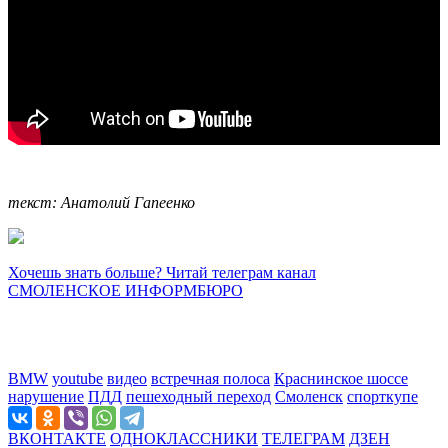
текст: Анатолий Гапеенко
Хочешь знать больше? Читай телеграм канал
СМОЛЕНСКОЕ ИНФОРМБЮРО
BMW
youtube
видео
встречная полоса
Краснинское шоссе
нарушение
ПДД
пешеходный переход
Смоленск
спорткупе
ВКОНТАКТЕ
ОДНОКЛАССНИКИ
ТЕЛЕГРАМ
ДЗЕН