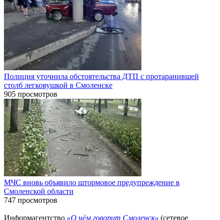
Полиция уточнила обстоятельства ДТП с протаранившей
столб легковушкой в Смоленске
905 просмотров
МЧС вновь объявило штормовое предупреждение в
Смоленской области
747 просмотров
Информагентство
«О чём говорит Смоленск»
(сетевое