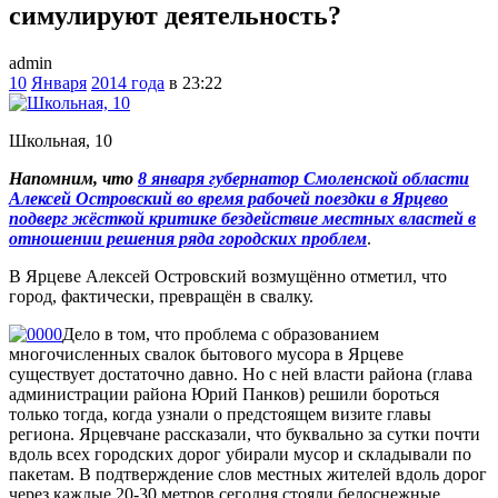
симулируют деятельность?
admin
10
Января
2014 года
в 23:22
Школьная, 10
Напомним, что
8 января губернатор Смоленской области
Алексей Островский во время рабочей поездки в Ярцево
подверг жёсткой критике бездействие местных властей в
отношении решения ряда городских проблем
.
В Ярцеве Алексей Островский возмущённо отметил, что
город, фактически, превращён в свалку.
Дело в том, что проблема с образованием
многочисленных свалок бытового мусора в Ярцеве
существует достаточно давно. Но с ней власти района (глава
администрации района Юрий Панков) решили бороться
только тогда, когда узнали о предстоящем визите главы
региона. Ярцевчане рассказали, что буквально за сутки почти
вдоль всех городских дорог убирали мусор и складывали по
пакетам. В подтверждение слов местных жителей вдоль дорог
через каждые 20-30 метров сегодня стояли белоснежные