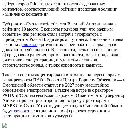
губернаторов РФ в индексе плотности федеральных
контактов, соответствующий рейтинг представил холдинг
«Минченко консалтинг».
Губернатор Смоленской области Василий Анохин занял в
рейтинге 10 место. Эксперты подчеркнули, что важным
событием для региона стала встреча губернатора с
Президентом Росси Владимиром Путиным. Напомним, глава
региона
доложил
о результатах своей работы за два года в
должности губернатора. В частности, речь шла о развитии
сфер здравоохранения, промышленности, мерах поддержки
участников спецоперации, студентов-целевиков,
строительстве жилья, а также аэропорта и кампуса.
Также эксперты акцентировали внимание на переговорах с
гендиректором ПАО «Россети Центр» Борисом Эбзеевым — в
Смоленской области стартует в 2027 году масштабное
обновление электросетей, а также на встрече с ректором
РАНХиГС Алексеем Комиссаровым. Отметим, что губернатор
Анохин провёл трёхстороннюю встречу с ректоорами
МАРХИ и СмолГУ (в следующем году в Смоленской области
будут
готовить
специалистов в сфере реконструкции и
реставрации памятников культуры).